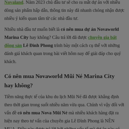
Novaland
. Năm 2023 chủ đầu tư sẽ cho ra mắt dự án với nhiều
dòng sản phẩm hấp dẫn, thông tin này đã nhanh chóng nhận được
nhiều ý kiến quan tâm từ các nhà đầu tư.
Nhiều nhà đầu tư muốn biết là
có nên mua dự án Novaworld
Marina City
hay không? Câu trả lời đã được
chuyên gia bất
động sản
Lê Đình Phong
trình bày một cách cụ thể với những
đánh giá khách quan trong bài viết hôm nay để giải đáp cho quý
khách.
Có nên mua Novaworld Mũi Né Marina City
hay không?
Tiềm năng thực tế của khu du lịch Mũi Né đã được khẳng định
theo thời gian trong suốt nhiều năm vừa qua. Chính vì vậy đối với
vấn đề
có nên mua Nova Mũi Né
mà nhiều khách hàng đặt ra
hiện nay theo tư vấn của chuyên gia Lê Đình Phong là NÊN
MUA. Điều này được trả lời bởi những yếu tố mà dự án này có