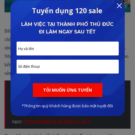
Tiện ích phong phú, chất lượng
Bên cạnh đó kiến trúc độc đáo sang trọng và tô điểm thêm nét
chấm phá bên biển Mũi Né là một trong những yếu tố tạo nên
những trải nghiệm tuyệt vời xứng tầm quốc tế đối với du khách.
Nhiều tổ hợp biệt thự cùng nhiều loại hình lưu trú chất lượng cao
kết hợp tạo nên khối kiến trúc đồng bộ, được ví như viên ngọc
sáng bên trong “thủ phủ resort hàng đầu Việt Nam”.
Cập nhật những thông tin mới nhất từ chủ đầu tư
Novaland Group liên quan đến dự án Nova Mũi Né năm
2023. Phân tích & đánh giá bởi Lê Đình Phong sẽ giải đáp
tất cả những thắc mắc của quý khách về dự án này. Xem
ngay:
NOVAWORLD MARINA CITY