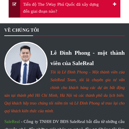
Tiến độ The 5Way Phú Quốc đã xây dựng
đến giai đoạn nào?
VỀ CHÚNG TÔI
Lê Đình Phong - một thành
viên của SaleReal
Tôi là Lê Đình Phong - Một thành viên của
SaleReal Team, tôi là chuyên gia tư vấn
chính cho khách hàng các dự án bất động
sản tại thành phố Hồ Chí Minh, Hà Nội và các thành phố du lịch biển.
Quý khách hãy trao chúng tôi niềm tin và Lê Đình Phong sẽ trao lại cho
quý khách kiến thức của mình.
SaleReal
- Công ty TNHH DV BĐS SaleReal bắt đầu từ những câu