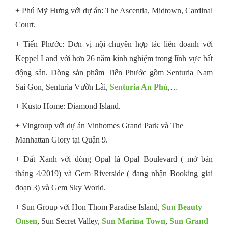
+ Phú Mỹ Hưng với dự án: The Ascentia, Midtown, Cardinal
Court.
+ Tiến Phước: Đơn vị nội chuyên hợp tác liên doanh với
Keppel Land với hơn 26 năm kinh nghiệm trong lĩnh vực bất
động sản. Dòng sản phẩm Tiến Phước gồm
Senturia Nam
Sai Gon
, Senturia Vườn Lài,
Senturia An Phú
,…
+ Kusto Home: Diamond Island.
+ Vingroup với dự án Vinhomes Grand Park và The
Manhattan Glory tại Quận 9.
+ Đất Xanh với dòng Opal là Opal Boulevard ( mở bán
tháng 4/2019) và Gem Riverside ( đang nhận Booking giai
đoạn 3) và Gem Sky World.
+ Sun Group với Hon Thom Paradise Island,
Sun Beauty
Onsen
, Sun Secret Valley,
Sun Marina Town
,
Sun Grand