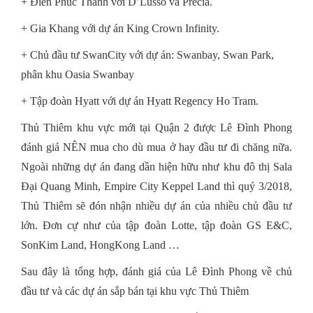
+ Điền Phúc Thành với D’Lusso và Precia.
+ Gia Khang với dự án King Crown Infinity.
+ Chủ đầu tư SwanCity với dự án: Swanbay, Swan Park,
phân khu Oasia Swanbay
+ Tập đoàn Hyatt với dự án Hyatt Regency Ho Tram.
Thủ Thiêm khu vực mới tại Quận 2 được Lê Đình Phong
đánh giá NÊN mua cho dù mua ở hay đầu tư đi chăng nữa.
Ngoài những dự án đang dần hiện hữu như khu đô thị Sala
Đại Quang Minh, Empire City Keppel Land thì quý 3/2018,
Thủ Thiêm sẽ đón nhận nhiều dự án của nhiều chủ đầu tư
lớn. Đơn cự như của tập đoàn Lotte, tập đoàn GS E&C,
SonKim Land, HongKong Land …
Sau đây là tổng hợp, đánh giá của Lê Đình Phong về chủ
đầu tư và các dự án sắp bán tại khu vực Thủ Thiêm