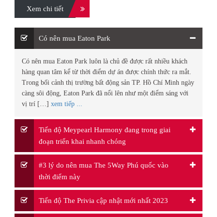
Xem chi tiết
Có nên mua Eaton Park
Có nên mua Eaton Park luôn là chủ đề được rất nhiều khách
hàng quan tâm kể từ thời điểm dự án được chính thức ra mắt.
Trong bối cảnh thị trường bất động sản TP. Hồ Chí Minh ngày
càng sôi động, Eaton Park đã nổi lên như một điểm sáng với
vị trí […]
xem tiếp ...
Tiến độ Meypearl Harmony đang trong giai
đoạn triển khai nhanh chóng
#3 lý do nên mua The 5Way Phú quốc vào
thời điểm này
Tiến độ The Privia cập nhật mới nhất 2023