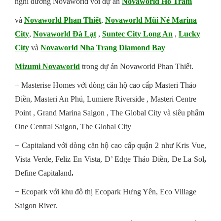
nghỉ dưỡng Novaworld với dự án
Novaworld Hồ Tràm
và
Novaworld Phan Thiết
,
Novaworld Mũi Né Marina
City
,
Novaworld Đà Lạt
,
Suntec City Long An
,
Lucky
City
và
Novaworld Nha Trang Diamond Bay
Mizumi Novaworld
trong dự án Novaworld Phan Thiết.
+ Masterise Homes với dòng căn hộ cao cấp Masteri Thảo
Điền, Masteri An Phú, Lumiere Riverside , Masteri Centre
Point , Grand Marina Saigon , The Global City và siêu phẩm
One Central Saigon, The Global City
+ Capitaland với dòng căn hộ cao cấp quận 2 như Kris Vue,
Vista Verde, Feliz En Vista, D’ Edge Thảo Điền, De La Sol
,
Define Capitaland
.
+ Ecopark với khu đô thị Ecopark Hưng Yên, Eco Village
Saigon River.