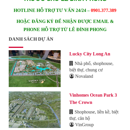
HOTLINE HỖ TRỢ TƯ VẤN 24/24 –
0901.377.389
HOẶC ĐĂNG KÝ ĐỂ NHẬN ĐƯỢC EMAIL &
PHONE HỖ TRỢ TỪ LÊ ĐÌNH PHONG
DANH SÁCH DỰ ÁN
Lucky City Long An
Nhà phố, shophouse,
biệt thự, chung cư
Novaland
Vinhomes Ocean Park 3
The Crown
Shophouse, liền kề, biệt
thự, căn hộ
VinGroup