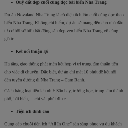
Quỹ đất đẹp cuối cùng dọc bãi biển Nha Trang
Dự án Novaland Nha Trang là có diện tích lớn cuối cùng dọc theo
biển Nha Trang. Không chỉ hiếm, dự án sẽ mang đến cho nhà đầu
tư cơ hội sở hữu bất động sản đẹp ven biển Nha Trang vô cùng
giá trị.
Kết nối thuận lợi
Hạ tầng giao thông phát triển kết hợp vị trí trung tâm thuận tiện
cho việc di chuyển. Đặc biệt, dự án chỉ mất 10 phút để kết nối
đến tuyến đường đi Nha Trang – Cam Ranh.
Cách hàng loạt tiện ích như: Sân bay, trường học, trung tâm thành
phố, bãi biển,… chỉ vài phút đi xe.
Tiện ích đỉnh cao
Cung cấp chuỗi tiện ích “All In One” sẵn sàng phục vụ du khách