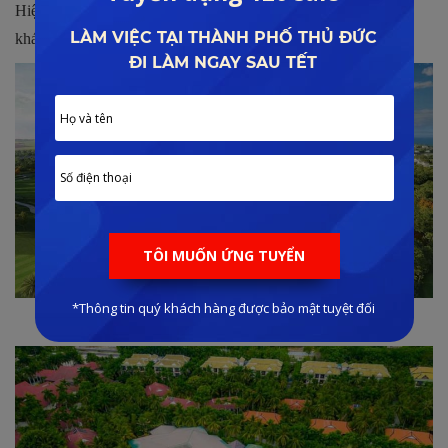
Hiện nay, dự án đã có sẵn nhiều tiện ích hấp dẫn phục vụ du
khách như: Clubhouse, hồ bơi, sân Golf 18 lỗ,…
Sân Golf 18 lỗ