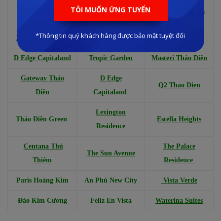
The River Thủ
Laimian City
Sunshine Venicia
Thiêm
Mozac Thảo Điền
Saigon Sport City
Precia
D Edge Capitaland
Tropic Garden
Masteri Thảo Điền
Gateway Thảo
D Edge
Q2 Thao Dien
Điền
Capitaland
Lexington
Thảo Điền Green
Estella Heights
Residence
Centana Thủ
The Palace
The Sun Avenue
Thiêm
Residence
Paris Hoàng Kim
An Phú New City
Vista Verde
Đảo Kim Cương
Feliz En Vista
Waterina Suites