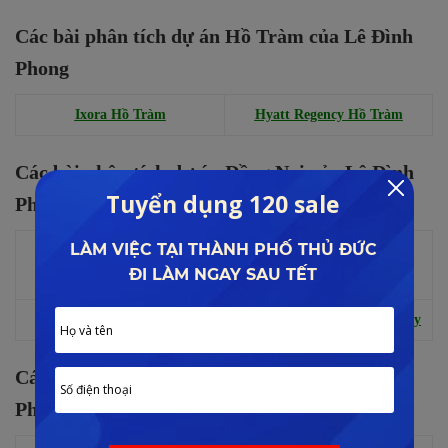
Các bài phân tích dự án Hồ Tràm của Lê Đình
Phong
Ixora Hồ Tràm
Hyatt Regency Hồ Tràm
Các bài phân tích dự án Đồng Nai của Lê Đình
Phong
The Icon Swan
Angel Island
Gem Sky World
Park
Swanbay
Swan Park
Biên Hòa New City
Các bài phân tích căn hộ Quận 2 của Lê Đình
Phong