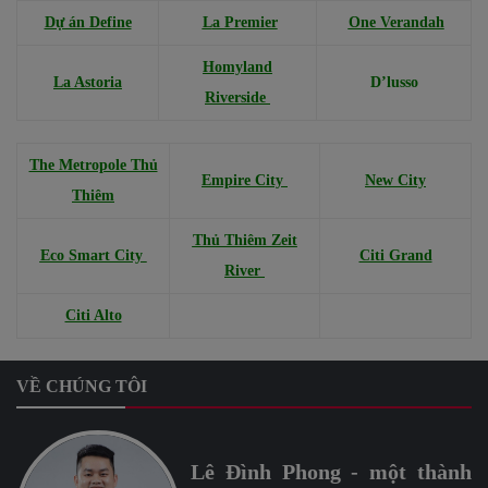
Dự án Define
L
a Premier
One Verandah
Homyland
La Astoria
D’lusso
Riverside
The Metropole Thủ
Empire City
New City
Thiêm
Thủ Thiêm Zeit
Eco Smart City
Citi Grand
River
Citi Alto
VỀ CHÚNG TÔI
Lê Đình Phong - một thành