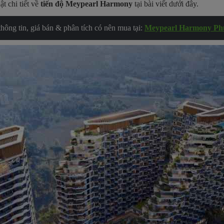
t chi tiết về
tiến độ Meypearl Harmony
tại bài viết dưới đây.
ông tin, giá bán & phân tích có nên mua tại:
Meypearl Harmony Ph