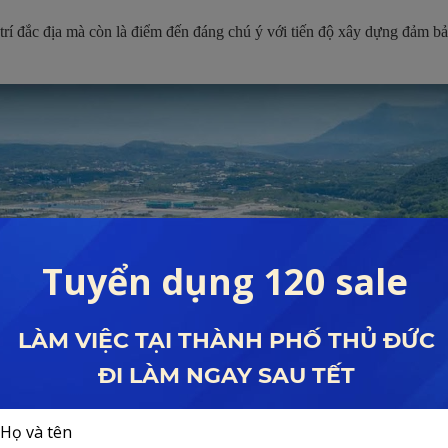
rí đắc địa mà còn là điểm đến đáng chú ý với tiến độ xây dựng đảm bảo