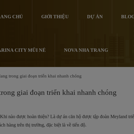
ANG CHỦ
GIỚI THIỆU
DỰ ÁN
BLO
RINA CITY MŨI NÉ
NOVA NHA TRANG
ng trong giai đoạn triển khai nhanh chóng
rong giai đoạn triển khai nhanh chóng
Khi nào được hoàn thiện? Là dự án căn hộ được tập đoàn Meyland triể
 hàng trên thị trường, đặc biệt là về tiến độ.