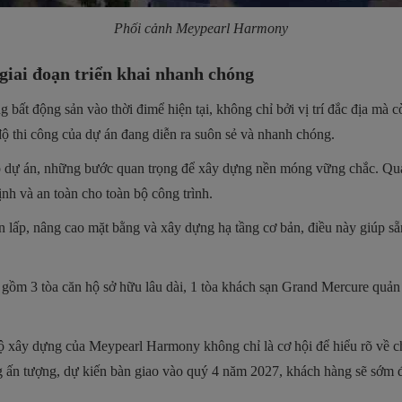
Phối cảnh Meypearl Harmony
iai đoạn triển khai nhanh chóng
g bất động sản vào thời đimể hiện tại, không chỉ bởi vị trí đắc địa mà
n độ thi công của dự án đang diễn ra suôn sẻ và nhanh chóng.
lập dự án, những bước quan trọng để xây dựng nền móng vững chắc. Quá 
ịnh và an toàn cho toàn bộ công trình.
 san lấp, nâng cao mặt bằng và xây dựng hạ tầng cơ bản, điều này giúp 
gồm 3 tòa căn hộ sở hữu lâu dài, 1 tòa khách sạn Grand Mercure quản
độ xây dựng của Meypearl Harmony không chỉ là cơ hội để hiểu rõ về ch
g ấn tượng, dự kiến bàn giao vào quý 4 năm 2027, khách hàng sẽ sớm đ