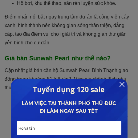
Hồ bơi, khu thể thao, sân rèn luyện sức khỏe.
Điểm nhấn nổi bật ngay trung tâm dự án là công viên cây
xanh, hình thành nên không gian sống thân thiện, đẳng
cấp, tạo địa điểm vui chơi giải trí và không gian thư giãn
yên bình cho cư dân.
Giá bán Sunwah Pearl như thế nào?
Cập nhật giá bán căn hộ Sunwah Pearl Bình Thạnh giao
động trong khoảng 81 triệu/m2. Mức giá chênh lệch phụ
thuộc vào nhiều yếu tố như: phong thủy, diện tích,…
Căn hộ 1PN ( 51 – 53m2 ): giá bán từ 4.15 – 4.5 tỷ/
căn.
Căn hộ 2PN ( 97 – 105m2 ): giá bán từ 7.6 – 8.1 tỷ/
căn.
Căn hộ 3PN ( 122 – 124m2 ): giá bán từ 9.6 – 10.2