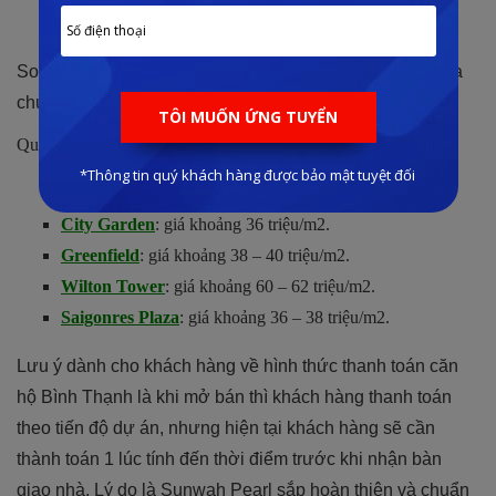
tỷ/căn.
So sánh giá trị căn hộ qua vị trí, tiện ích, thương hiệu của
chủ đầu tư thì giá bán Sunwah Pearl không quá cao.
Quý khách tham khảo giá bán căn hộ Bình Thạnh xung quanh:
Opal Tower
: khoảng 70 triệu/m2.
City Garden
: giá khoảng 36 triệu/m2.
Greenfield
: giá khoảng 38 – 40 triệu/m2.
Wilton Tower
: giá khoảng 60 – 62 triệu/m2.
Saigonres Plaza
: giá khoảng 36 – 38 triệu/m2.
Lưu ý dành cho khách hàng về hình thức thanh toán căn
hộ Bình Thạnh là khi mở bán thì khách hàng thanh toán
theo tiến độ dự án, nhưng hiện tại khách hàng sẽ cần
thành toán 1 lúc tính đến thời điểm trước khi nhận bàn
giao nhà. Lý do là Sunwah Pearl sắp hoàn thiện và chuẩn