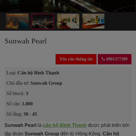
Sunwah Pearl
Yêu cầu thông tin
0901377389
Loại:
Căn hộ Bình Thạnh
Chủ đầu tư:
Sunwah Group
Số block:
3
Số căn:
1.000
Số tầng:
30 - 45
Sunwah Pearl
là
căn hộ Bình Thạnh
được phát triển bởi
tập đoàn
Sunwah Group
đến từ Hồng Kông.
Căn hộ