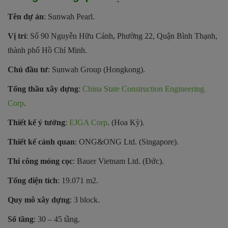
Tên dự án
: Sunwah Pearl.
Vị trí
: Số 90 Nguyễn Hữu Cảnh, Phường 22, Quận Bình Thạnh,
thành phố Hồ Chí Minh.
Chủ đầu tư
: Sunwah Group (Hongkong).
Tổng thầu xây dựng
:
China State Construction Engineering.
Corp
.
Thiết kế ý tưởng
:
EJGA Corp
. (Hoa Kỳ).
Thiết kế cảnh quan
: ONG&ONG Ltd. (Singapore).
Thi công móng cọc
: Bauer Vietnam Ltd. (Đức).
Tổng diện tích
: 19.071 m2.
Quy mô xây dựng
: 3 block.
Số tầng
: 30 – 45 tầng.