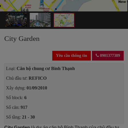
City Garden
Yêu cầu thông tin
0901377389
Loại:
Căn hộ chung cư Bình Thạnh
Chủ đầu tư:
REFICO
Xây dựng:
01/09/2010
Số block:
6
Số căn:
917
Số tầng:
21 - 30
City Garden
là dự án căn hộ Bình Thạnh của chủ đầu tư