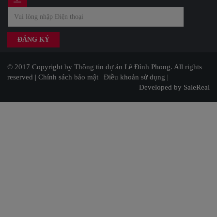
© 2017 Copyright by Thông tin dự án Lê Đình Phong. All rights
reserved |
Chính sách bảo mật
|
Điều khoản sử dụng
|
Developed by SaleReal