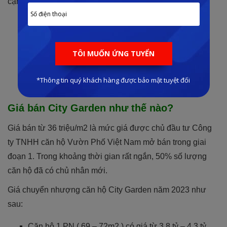
cận và sử dụng.
Quý khách hàng muốn mua căn hộ City
Garden?
Hotline:
0901.377.389
Hoặc bấm đăng ký nhận căn hộ chuyển nhượng giá tốt
Giá bán City Garden như thế nào?
Giá bán từ 36 triệu/m2 là mức giá được chủ đầu tư Công
ty TNHH căn hộ Vườn Phố Việt Nam mở bán trong giai
đoạn 1. Trong khoảng thời gian rất ngắn, 50% số lượng
căn hộ đã có chủ nhân mới.
Giá chuyển nhượng căn hộ City Garden năm 2023 như
sau:
Căn hộ 1 PN ( 69 – 72m2 ) có giá từ 3.8 tỷ – 4.3 tỷ.