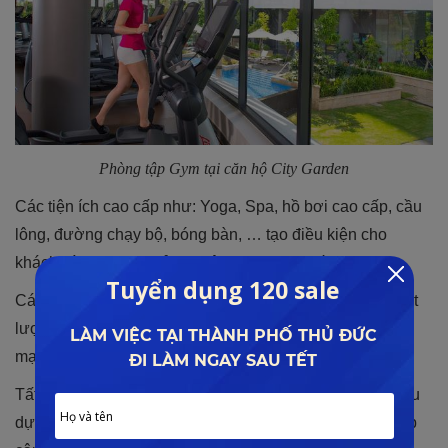
Phòng tập Gym tại căn hộ City Garden
Các tiện ích cao cấp như: Yoga, Spa, hồ bơi cao cấp, cầu
lông, đường chạy bộ, bóng bàn, … tạo điều kiện cho
khách hàng những trải nghiệm thư giãn chất lượng.
Các dịch vụ thiết yếu đáp ứng nhu cầu thường ngày chất
lượng cho cư dân như: y tế, nhà hàng, trung tâm thương
mại, nhà trẻ, quán cà phê, quán bar,….
Tất cả những tiện ích trên sẽ hiện hữu ngay trong nội khu
dự án, chỉ với vài bước chân thì quý khách đã có thể tiếp