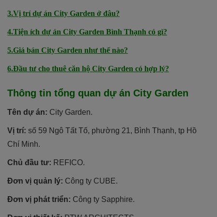
3.Vị trí dự án City Garden ở đâu?
4.Tiện ích dự án City Garden Bình Thạnh có gì?
5.Giá bán City Garden như thế nào?
6.Đầu tư cho thuê căn hộ City Garden có hợp lý?
Thông tin tổng quan dự án City Garden
Tên dự án:
City Garden.
Vị trí:
số 59 Ngô Tất Tố, phường 21, Bình Thạnh, tp Hồ
Chí Minh.
Chủ đầu tư:
REFICO.
Đơn vị quản lý:
Công ty CUBE.
Đơn vị phát triển:
Công ty Sapphire.