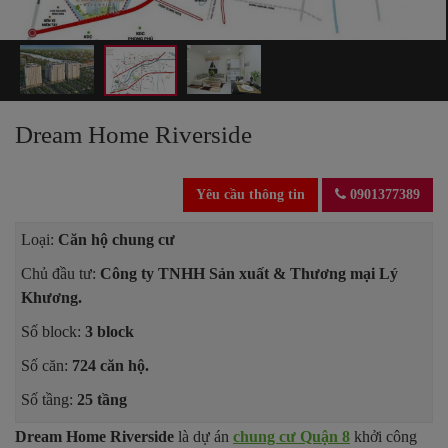
Dream Home Riverside
Yêu cầu thông tin
0901377389
Loại:
Căn hộ chung cư
Chủ đầu tư:
Công ty TNHH Sản xuất & Thương mại Lý
Khương.
Số block:
3 block
Số căn:
724 căn hộ.
Số tầng:
25 tầng
Dream Home Riverside
là dự án
chung cư Quận 8
khởi công