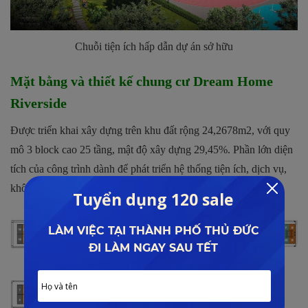
Chuỗi tiện ích hấp dẫn dự án sở hữu
Mặt bằng và thiết kế chung cư Dream Home
Riverside
Được triển khai xây dựng trên khu đất rộng 24,2678m2, với quy
mô 3 block cao 25 tầng, mật độ xây dựng 29,45%. Phần lớn diện
tích của công trình dành để phát triển hệ thống tiện ích, dịch vụ,
không gian xanh, đường giao thông và một số công trình khác.