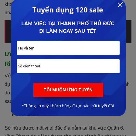
khỏe, mua sắm, an sinh,… với những dịch vụ cao cấp
nhất.
Update bảng giá và hình ảnh thực tế của dự án mới
nhất năm 2023 xem nhanh:
VIVA RIVERSIDE
Ưu nhược điểm của vị trí dự án Viva
Riverside
Với vị trí đắc địa theo phân tích từ Lê Đình Phong ở trên,
dự án sở hữu cho mình nhiều ưu điểm vượt trội, bên cạnh
đó còn tồn tại nhược điểm có thể chấp nhận được như
sau:
Ưu điểm:
Sở hữu được một vị trí đắc địa nằm tại khu vực Quận 6,