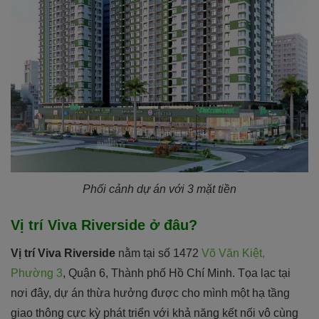
Phối cảnh dự án với 3 mặt tiền
Vị trí Viva Riverside ở đâu?
Vị trí Viva Riverside
nằm tại số 1472
Võ Văn Kiệt,
Phường 3
, Quận 6, Thành phố Hồ Chí Minh. Tọa lạc tại
nơi đây, dự án thừa hưởng được cho mình một hạ tầng
giao thông cực kỳ phát triển với khả năng kết nối vô cùng