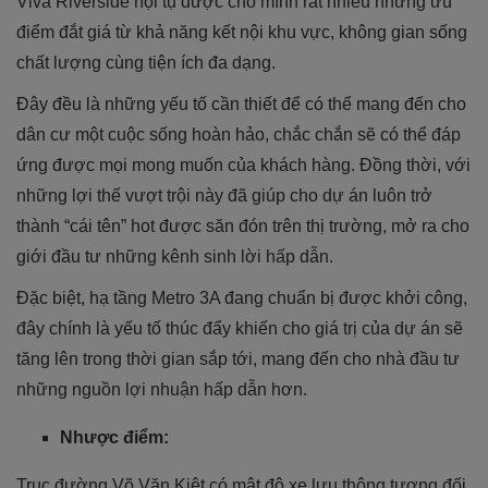
Viva Riverside hội tụ được cho mình rất nhiều những ưu
điểm đắt giá từ khả năng kết nội khu vực, không gian sống
chất lượng cùng tiện ích đa dạng.
Đây đều là những yếu tố cần thiết để có thể mang đến cho
dân cư một cuộc sống hoàn hảo, chắc chắn sẽ có thể đáp
ứng được mọi mong muốn của khách hàng. Đồng thời, với
những lợi thế vượt trội này đã giúp cho dự án luôn trở
thành “cái tên” hot được săn đón trên thị trường, mở ra cho
giới đầu tư những kênh sinh lời hấp dẫn.
Đặc biệt, hạ tầng Metro 3A đang chuẩn bị được khởi công,
đây chính là yếu tố thúc đẩy khiến cho giá trị của dự án sẽ
tăng lên trong thời gian sắp tới, mang đến cho nhà đầu tư
những nguồn lợi nhuận hấp dẫn hơn.
Nhược điểm:
Trục đường Võ Văn Kiệt có mật độ xe lưu thông tương đối