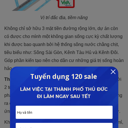
Vị trí đắc địa, tiềm năng
Không chỉ sở hữu 3 mặt tiền đường rộng lớn, dự án còn
có được cho mình một không gian sống cực kỳ chất lượng
khi được bao quanh bởi hệ thống sông nước chằng chịt,
tiêu biểu như: Sông Sài Gòn, Kênh Tàu Hủ và Kênh Đôi.
Góp phần kiến tạo nên cho dân cư những giá trị sống hoàn
hảo.
Thiết kế ấn tượng:
Dự án được chủ đầu tư xây dựng với
2 tòa tháp căn hộ to lớn, được bố trí bài bản theo từng
phân khu chức năng khác nhau. Theo đó, dự án cung ứng
ra cho thị trường 567 căn hộ với diện tích linh hoạt, đáp
ứng được cho từng đối tượng khách hàng và nhà đầu tư.
Không gian sống tại căn hộ được trau chuốt một cách tỉ mỉ,