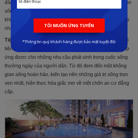
đảm bảo sự rộng rãi và hạn chế góc chết trong không gian
sống. Đem đến cho các thành viên trong gia đình những
không gian sinh hoạt chung và riêng rộng rãi và thoải mái
nhất.
Tiện ích đa dạng:
Chủ đầu tư sẽ trang bị tại dự án chuỗi
tiện ích nội khu vô cùng đẳng cấp, hứa hẹn sẽ có thể đáp
ứng được cho những nhu cầu phát sinh trong cuộc sống
thường ngày của người dân. Từ đó đem đến một không
gian sống hoàn hảo, kiến tạo nên những giá trị sống trọn
vẹn nhất, hiện thực hóa giấc mơ về một chốn an cư đẳng
cấp.