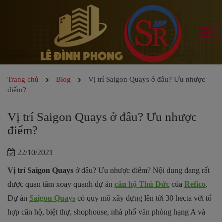
Trang chủ
Blog
Vị trí Saigon Quays ở đâu? Ưu nhược
điểm?
Vị trí Saigon Quays ở đâu? Ưu nhược
điểm?
22/10/2021
Vị trí Saigon Quays
ở đâu? Ưu nhược điểm? Nội dung đang rất
được quan tâm xoay quanh dự án
căn hộ Thủ Đức
của
Refico
.
Dự án
Saigon Quays
có quy mô xây dựng lên tới 30 hecta với tổ
hợp căn hộ, biệt thự, shophouse, nhà phố văn phòng hạng A và