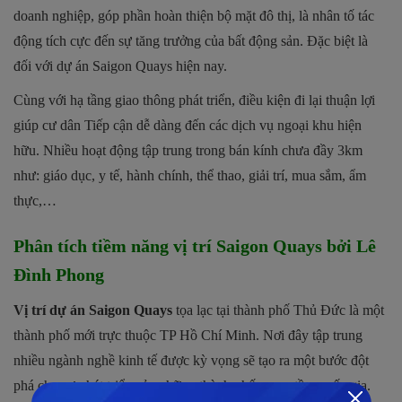
doanh nghiệp, góp phần hoàn thiện bộ mặt đô thị, là nhân tố tác
động tích cực đến sự tăng trưởng của bất động sản. Đặc biệt là
đối với dự án Saigon Quays hiện nay.
Cùng với hạ tầng giao thông phát triển, điều kiện đi lại thuận lợi
giúp cư dân Tiếp cận dễ dàng đến các dịch vụ ngoại khu hiện
hữu. Nhiều hoạt động tập trung trong bán kính chưa đầy 3km
như: giáo dục, y tế, hành chính, thể thao, giải trí, mua sắm, ẩm
thực,…
Phân tích tiềm năng vị trí Saigon Quays bởi Lê
Đình Phong
Vị trí dự án Saigon Quays
tọa lạc tại thành phố Thủ Đức là một
thành phố mới trực thuộc TP Hồ Chí Minh. Nơi đây tập trung
nhiều ngành nghề kinh tế được kỳ vọng sẽ tạo ra một bước đột
phá cho sự phát triển của những thành phố mang tầm quốc gia.