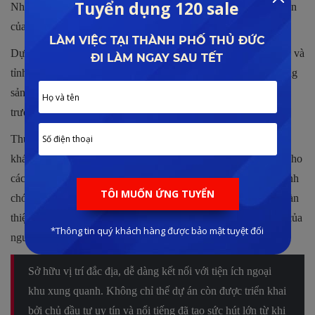
Như vậy, Thủ Đức trở thành một trong những điểm đến hấp dẫn
của giới đầu tư trong thời gian gần đây.
Dự án mới tại Thủ Đức có vị trí liền kề với các các quận huyện và
tỉnh thành đang phát triển. Chính vì vậy nhu cầu đầu tư bất động
sản ngày càng có chiều hướng tăng trưởng mạnh mẽ, giúp thị
trường tiếp tục đi lên.
Thực tế thị trường Thủ Đức đang cho thấy nhu cầu rất lớn của
khách hàng trong những năm gần đây. Điều này mở ra cơ hội cho
các dự án nhà ở có được lượng khách hàng tiềm năng lớn, nhanh
chóng lấp đầy các dự án. Kéo theo đó là điều kiện bắt buộc hoàn
thiện về hạ tầng và tiện ích dịch vụ nhằm đáp ứng tốt nhu cầu của
người dân.
Sở hữu vị trí đắc địa, dễ dàng kết nối với tiện ích ngoại
khu xung quanh. Không chỉ thế dự án còn được triển khai
bởi chủ đầu tư uy tín và nổi tiếng đã tạo sức hút lớn từ khi