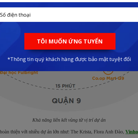
Khả năng liên kết vùng từ vị trí dự án
 hoàn thiện với nhiều dự án lớn như: The Krista, Flora Anh Đào,
Vinho