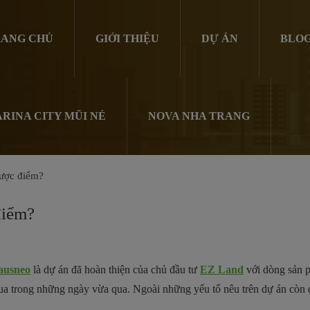
ANG CHỦ
GIỚI THIỆU
DỰ ÁN
BLO
RINA CITY MŨI NÉ
NOVA NHA TRANG
hược điểm?
điểm?
ausneo
là dự án đã hoàn thiện của chủ đầu tư
EZ Land
với dòng sản
a trong những ngày vừa qua. Ngoài những yếu tố nêu trên dự án còn đượ