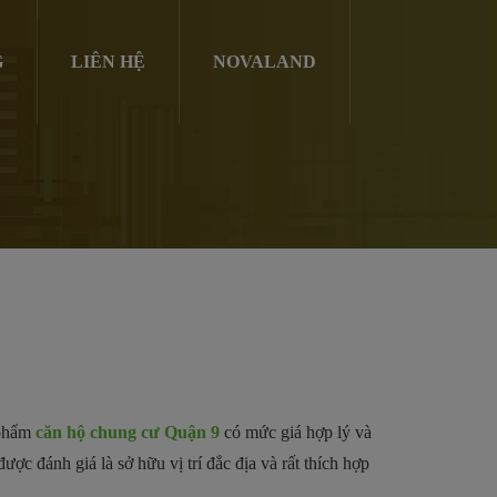
G
LIÊN HỆ
NOVALAND
 phẩm
căn hộ chung cư Quận 9
có mức giá hợp lý và
c đánh giá là sở hữu vị trí đắc địa và rất thích hợp