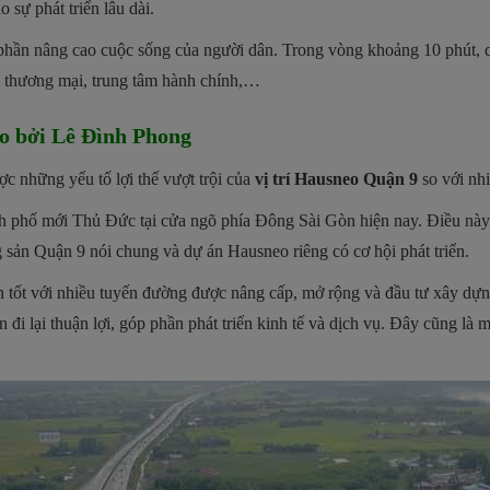
 sự phát triển lâu dài.
 phần nâng cao cuộc sống của người dân. Trong vòng khoảng 10 phút, 
tâm thương mại, trung tâm hành chính,…
eo bởi Lê Đình Phong
c những yếu tố lợi thế vượt trội của
vị trí Hausneo Quận 9
so với nh
nh phố mới Thủ Đức tại cửa ngõ phía Đông Sài Gòn hiện nay. Điều này 
g sản Quận 9 nói chung và dự án Hausneo riêng có cơ hội phát triển.
ện tốt với nhiều tuyến đường được nâng cấp, mở rộng và đầu tư xây 
đi lại thuận lợi, góp phần phát triển kinh tế và dịch vụ. Đây cũng là 