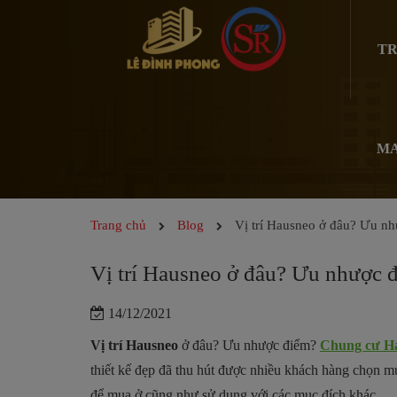
TR
MA
Trang chủ
Blog
Vị trí Hausneo ở đâu? Ưu n
Vị trí Hausneo ở đâu? Ưu nhược 
14/12/2021
Vị trí Hausneo
ở đâu?
Ưu nhược điểm?
Chung cư H
thiết kế đẹp đã thu hút được nhiều khách hàng chọn mu
để mua ở cũng như sử dụng với các mục đích khác.