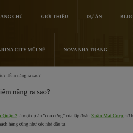
ANG CHỦ
GIỚI THIỆU
DỰ ÁN
BLO
RINA CITY MŨI NÉ
NOVA NHA TRANG
âu? Tiềm năng ra sao?
Tiềm năng ra sao?
n Quận 7
là một dự án “con cưng” của tập đoàn
Xuân Mai Corp
, sở 
ách hàng cũng như các nhà đầu tư.