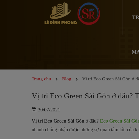
TR
MA
Trang chủ
Blog
Vị trí Eco Green Sài Gòn ở đ
Vị trí Eco Green Sài Gòn ở đâu? 
30/07/2021
Vị trí Eco Green Sài Gòn
ở đâu?
Eco Green Sài Gò
nhanh chóng nhận được những sự quan tâm lớn của kh