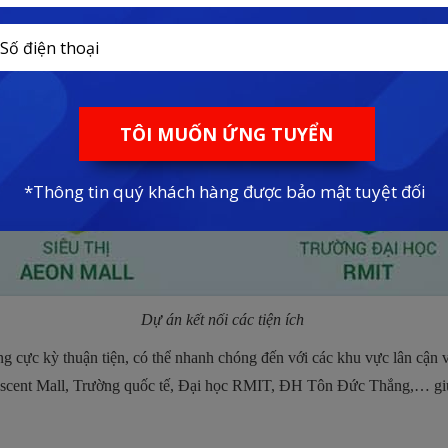
Dự án kết nối các tiện ích
ũng cực kỳ thuận tiện, có thể nhanh chóng đến với các khu vực lân cậ
rescent Mall, Trường quốc tế, Đại học RMIT, ĐH Tôn Đức Thắng,… gi