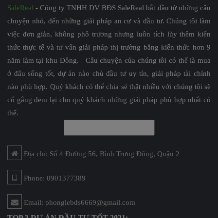
SaleReal
- Công ty TNHH DV BĐS SaleReal bắt đầu từ những câu
chuyện nhỏ, đến những giải pháp an cư và đầu tư. Chúng tôi làm
việc đơn giản, không phô trương nhưng luôn tích lũy thêm kiến
thức thực tế và tư vấn giải pháp thị trường bằng kiến thức hơn 9
năm làm tại khu Đông. Câu chuyện của chúng tôi có thể là mua
ở đâu sống tốt, dự án nào chủ đầu tư uy tín, giải pháp tài chính
nào phù hợp. Quý khách có thể chia sẻ thật nhiều với chúng tôi sẽ
cố gắng đem lại cho quý khách những giải pháp phù hợp nhất có
thể.
Địa chỉ: Số 4 Đường 56, Bình Trưng Đông, Quận 2
Phone: 0901377389
Email: phonglebds6669@gmail.com
TOP 3 DỰ ÁN ĐẦU TƯ TỐT 2021: