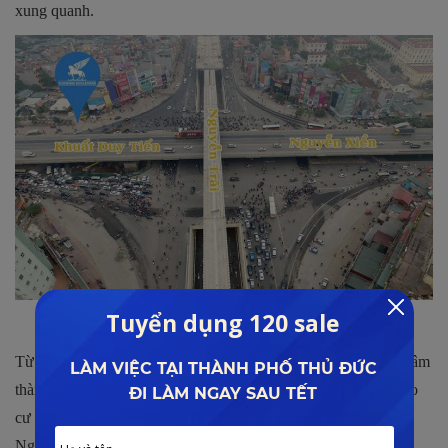
xung quanh.
Vị trí dự án nằm ngay tại các tuyến đường lớn
Từ đây, cư dân có thể dễ dàng để đặt chân đến khu vực trung tâm
thành phố đáp ứng tốt nhu cầu học hành cũng như làm việc cho
cư dân thông qua trục giao thông huyết mạch gồm
Vành Đai 3
,
Nguyễn Trãi hay Lê Văn Lương…