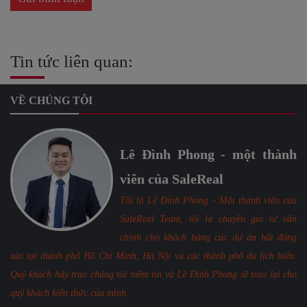
Tin tức liên quan:
VỀ CHÚNG TÔI
Lê Đình Phong - một thành
viên của SaleReal
Tôi là Lê Đình Phong - Một thành viên của
SaleReal Team, tôi là chuyên gia tư vấn
chính cho khách hàng các dự án bất động
sản tại thành phố Hồ Chí Minh, Hà Nội và các thành phố du lịch biển.
Quý khách hãy trao chúng tôi niềm tin và Lê Đình Phong sẽ trao lại cho
quý khách kiến thức của mình.