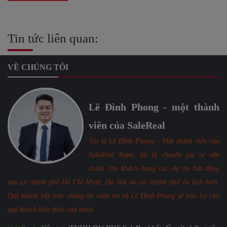
Tin tức liên quan:
VỀ CHÚNG TÔI
Lê Đình Phong - một thành
viên của SaleReal
Tôi là Lê Đình Phong - Một thành viên của
SaleReal Team, tôi là chuyên gia tư vấn
chính cho khách hàng các dự án bất động
sản tại thành phố Hồ Chí Minh, Hà Nội và các thành phố du lịch biển.
Quý khách hãy trao chúng tôi niềm tin và Lê Đình Phong sẽ trao lại cho
quý khách kiến thức của mình.