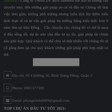
SaleReal
- Công ty TNHH DV BĐS SaleReal bắt đầu từ những câu
chuyện nhỏ, đến những giải pháp an cư và đầu tư. Chúng tôi làm
việc đơn giản, không phô trương nhưng luôn tích lũy thêm kiến
thức thực tế và tư vấn giải pháp thị trường bằng kiến thức hơn 9
năm làm tại khu Đông. Câu chuyện của chúng tôi có thể là mua
ở đâu sống tốt, dự án nào chủ đầu tư uy tín, giải pháp tài chính
nào phù hợp. Quý khách có thể chia sẻ thật nhiều với chúng tôi sẽ
cố gắng đem lại cho quý khách những giải pháp phù hợp nhất có
thể.
Địa chỉ: Số 4 Đường 56, Bình Trưng Đông, Quận 2
Phone: 0901377389
Email: phonglebds6669@gmail.com
TOP 3 DỰ ÁN ĐẦU TƯ TỐT 2021: