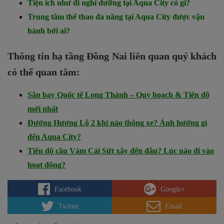
Tiện ích như đi nghỉ dưỡng tại Aqua City có gì?
Trung tâm thể thao đa năng tại Aqua City được vận
hành bởi ai?
Thông tin hạ tầng Đồng Nai liên quan quý khách
có thể quan tâm:
Sân bay Quốc tế Long Thành – Quy hoạch & Tiến độ
mới nhất
Đường Hương Lộ 2 khi nào thông xe? Ảnh hưởng gì
đến Aqua City?
Tiến độ cầu Vàm Cái Sứt xây đến đâu? Lúc nào đi vào
hoạt động?
Facebook
Google+
Twitter
Email