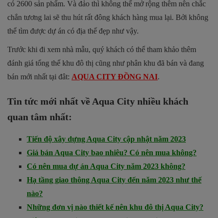
có 2600 sản phẩm. Và đảo thì không thể mở rộng thêm nên chắc
chắn tương lai sẽ thu hút rất đông khách hàng mua lại. Bởi không
thể tìm được dự án có địa thế đẹp như vậy.
Trước khi đi xem nhà mẫu, quý khách có thể tham khảo thêm
đánh giá tổng thể khu đô thị cũng như phân khu đã bán và đang
bán mới nhất tại đât:
AQUA CITY ĐỒNG NAI
.
Tin tức mới nhất về Aqua City nhiều khách
quan tâm nhất:
Tiến độ xây dựng Aqua City cập nhật năm 2023
Giá bán Aqua City bao nhiêu? Có nên mua không?
Có nên mua dự án Aqua City năm 2023 không?
Hạ tầng giao thông Aqua City đến năm 2023 như thế
nào?
Những đơn vị nào thiết kế nên khu đô thị Aqua City?