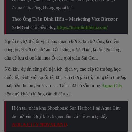
Aqua City cũng không ngoại lệ”.
Theo
Ông
Trần Đình Hiếu
–
Marketing Vice Director
SaleReal
chủ biên blog
https://trandinhhieu.com/
Ngoài ra, lợi thế từ vị trí bao quanh bởi 32km bờ sông là điểm
cộng tuyệt vời của dự án. Gần sông nước đang là ưu tiên hàng
đầu để lựa chọn khi mua Ở của giới giàu Sài Gòn.
Nội khu dự án cũng đủ tiện ích, dịch vụ cao cấp từ trường học
quốc tế, bệnh viện quốc tế, khu vui chơi giải trí, trung tâm thương
mại, bên du thuyền 5 sao …. Tất cả đã có sẵn trong
Aqua City
nên quý khách không cần đi đâu xa.
Hiện tại, phân khu Shophouse Sun Harbor 1 tại Aqua City
đã mở bán, Quý khách quan tâm có thể xem tại đây:
AQUA CITY NOVALAND
.