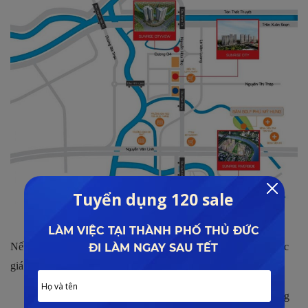
Vị trí các dự án của Novaland tại Quận 7
Nếu so sánh với các căn hộ Quận 7 mới thì đây là dự án có mức
giá bán “ rẻ ”. Minh chứng bởi:
Eco Green Saigon
giá bán khoảng 55 – 60 triệu/m2 đang