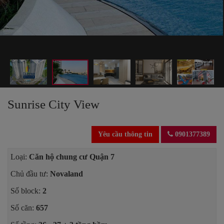
Sunrise City View
Yêu cầu thông tin
0901377389
Loại:
Căn hộ chung cư Quận 7
Chủ đầu tư:
Novaland
Số block:
2
Số căn:
657