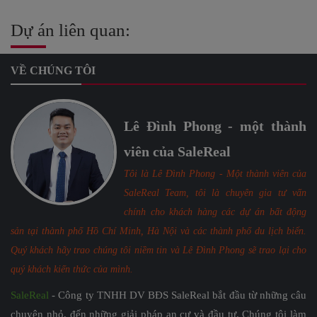
Dự án liên quan:
VỀ CHÚNG TÔI
Lê Đình Phong - một thành
viên của SaleReal
Tôi là Lê Đình Phong - Một thành viên của
SaleReal Team, tôi là chuyên gia tư vấn
chính cho khách hàng các dự án bất động
sản tại thành phố Hồ Chí Minh, Hà Nội và các thành phố du lịch biển.
Quý khách hãy trao chúng tôi niềm tin và Lê Đình Phong sẽ trao lại cho
quý khách kiến thức của mình.
SaleReal
- Công ty TNHH DV BĐS SaleReal bắt đầu từ những câu
chuyện nhỏ, đến những giải pháp an cư và đầu tư. Chúng tôi làm