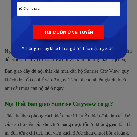
được xây dựng của chủ đầu tư Xuân Mai Corp.
Sunshine Diamond River
giá bán khoảng 55 – 65
triệu/m2.
Sunshine City Saigon
giá bán từ 60 triệu/m2.
Cardinal Court
: từ 70 triệu/m2.
Ngoài ra, căn hộ cao cấp Quận 7 cam kết lợi nhuận trên 10%/năm
đối với căn hộ và từ 10 -15% đối với khu thương mại – dịch vụ.
Bàn giao đầy đủ nội thất khi mua căn hộ Sunrise City View, quý
khách dọn đồ có thể vào ở ngay. Tiện lợi cho nhiều gia đình có
nhu cầu mua căn hộ để ở ngay.
Nội thất bàn giao Sunrise Cityview có gì?
Thiết kế theo phong cách kiến trúc Châu Âu hiện đại, tinh tế. Từ
các căn hộ đến các khu chức năng được tối ưu không gian tốt. Tỉ
mỉ đến từng chi tiết, mỗi viên gạch được chau chuốt bóng loáng,