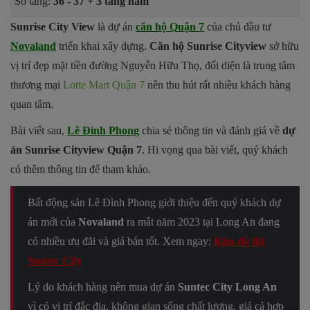
Số tầng:
36 - 37 + 3 tầng hầm
Sunrise City View
là dự án
căn hộ Quận 7
của chủ đầu tư
Novaland
triển khai xây dựng.
Căn hộ
Sunrise Cityview
sở hữu
vị trí đẹp mặt tiền đường Nguyễn Hữu Thọ, đối diện là trung tâm
thương mại
Lotte Mart Quận 7
nên thu hút rất nhiều khách hàng
quan tâm.
Bài viết sau,
Lê Đình Phong
chia sẻ thông tin và đánh giá về
dự
án Sunrise Cityview Quận 7
. Hi vọng qua bài viết, quý khách
có thêm thông tin để tham khảo.
Bất động sản Lê Đình Phong giới thiệu đến quý khách dự
án mới của
Novaland
ra mắt năm 2023 tại Long An đang
có nhiều ưu đãi và giá bán tốt. Xem ngay:
Khu đô thị
Suntec City
Lý do khách hàng nên mua dự án
Suntec City Long An
vì có vị trí đắc địa, không gian sống chất lượng, giá cả hợp