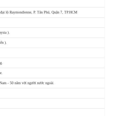
n đại lộ Raymondienne, P. Tân Phú, Quận 7, TP.HCM
ysia ).
ến ).
g.
e.
 Nam - 50 năm với người nước ngoài.