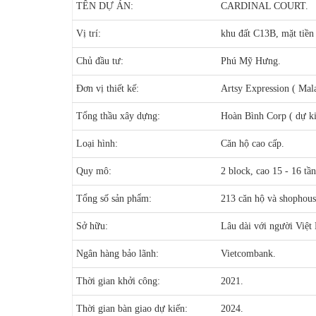
TÊN DỰ ÁN:
CARDINAL COURT.
Vị trí:
khu đất C13B, mặt tiề
Chủ đầu tư:
Phú Mỹ Hưng.
Đơn vị thiết kế:
Artsy Expression ( Mala
Tổng thầu xây dựng:
Hoàn Bình Corp ( dự ki
Loại hình:
Căn hộ cao cấp.
Quy mô:
2 block, cao 15 - 16 tần
Tổng số sản phẩm:
213 căn hộ và shophous
Sở hữu:
Lâu dài với người Việt
Ngân hàng bảo lãnh:
Vietcombank.
Thời gian khởi công:
2021.
Thời gian bàn giao dự kiến:
2024.