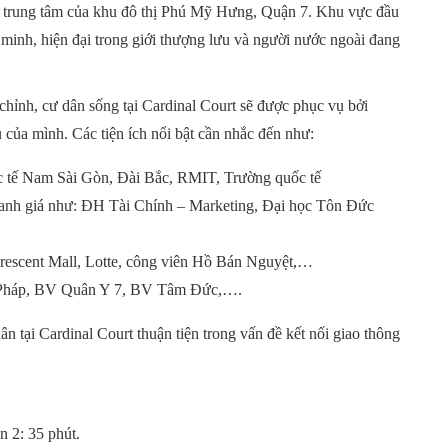
ực trung tâm của khu đô thị Phú Mỹ Hưng, Quận 7. Khu vực đầu
minh, hiện đại trong giới thượng lưu và người nước ngoài đang
hỉnh, cư dân sống tại Cardinal Court sẽ được phục vụ bởi
u của mình. Các tiện ích nổi bật cần nhắc đến như:
ốc tế Nam Sài Gòn, Đài Bắc, RMIT, Trường quốc tế
anh giá như: ĐH Tài Chính – Marketing, Đại học Tôn Đức
Crescent Mall, Lotte, công viên Hồ Bán Nguyệt,…
ệt Pháp, BV Quân Y 7, BV Tâm Đức,….
n tại Cardinal Court thuận tiện trong vấn đề kết nối giao thông
 2: 35 phút.