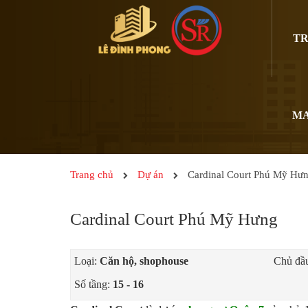
TR
MA
Trang chủ
Dự án
Cardinal Court Phú Mỹ Hư
Cardinal Court Phú Mỹ Hưng
Loại:
Căn hộ, shophouse
Chủ đầu
Số tầng:
15 - 16