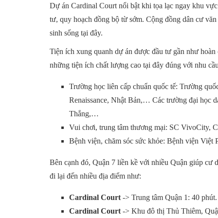
Dự án Cardinal Court nổi bật khi tọa lạc ngay khu v
tư, quy hoạch đồng bộ từ sớm. Cộng đồng dân cư văn 
sinh sống tại đây.
Tiện ích xung quanh dự án được đầu tư gần như hoàn c
những tiện ích chất lượng cao tại đây đúng với nhu cầ
Trường học liên cấp chuẩn quốc tế: Trường qu
Renaissance, Nhật Bản,… Các trường đại học d
Thắng,…
Vui chơi, trung tâm thương mại: SC VivoCity, 
Bệnh viện, chăm sóc sức khỏe: Bệnh viện Vi
Bên cạnh đó, Quận 7 liền kề với nhiều Quận giúp cư dâ
đi lại đến nhiều địa điểm như:
Cardinal Court
-> Trung tâm Quận 1: 40 phút.
Cardinal Court
-> Khu đô thị Thủ Thiêm, Quận