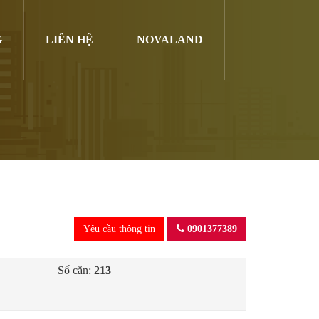
G
LIÊN HỆ
NOVALAND
Yêu cầu thông tin
0901377389
Số căn:
213