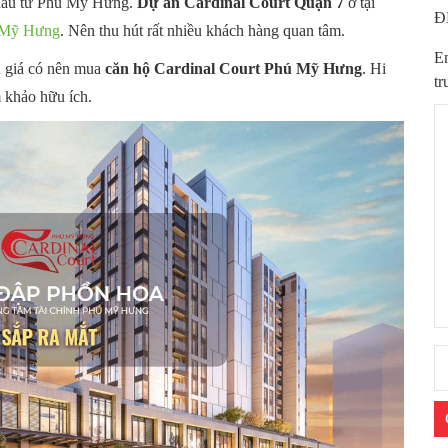
đầu tư Phú Mỹ Hưng.
Dự án
Cardinal Court Quận 7
ở tại
Đ
 Mỹ Hưng
. Nên thu hút rất nhiều khách hàng quan tâm.
Em
h giá có nên mua
căn hộ Cardinal Court Phú Mỹ Hưng
. Hi
tr
 khảo hữu ích.