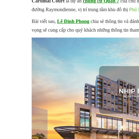
Cardinal Court
là dự án
chung cư Quận 7
của chủ 
đường Raymondienne, vị trí trung tâm khu đô thị
Phú
Bài viết sau,
Lê Đình Phong
chia sẻ thông tin và đán
vọng sẽ cung cấp cho quý khách những thông tin tham