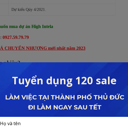
Dự kiến Qúy 4/2021.
uốn mua dự án High Intela
:
0927.59.79.79
GIÁ CHUYỂN NHƯỢNG mới nhất năm 2023
ao nhiêu?
đang dao động trong khoảng từ 32 – 35 triệu/m2, vì thế đây là
 Tây mà lại có một mức giá tầm trung.
 High Intela đã tăng lên khoảng 256 triệu/căn và đang có nhiều
được bàn giao cho khách hàng.
n thiện đang có mức giá như sau: