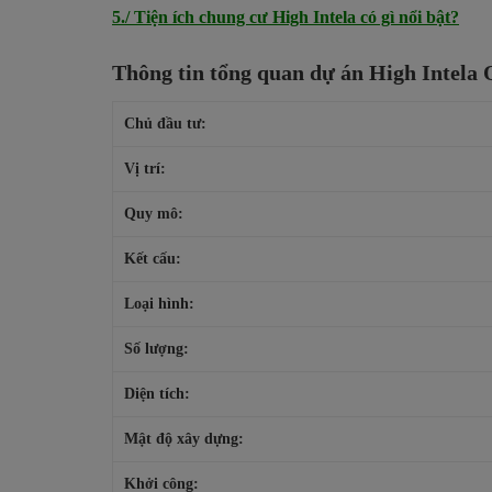
5./ Tiện ích chung cư High Intela có gì nổi bật?
Thông tin tổng quan dự án High Intela
Chủ đầu tư:
Vị trí:
Quy mô:
Kết cấu:
Loại hình:
Số lượng:
Diện tích:
Mật độ xây dựng:
Khởi công: