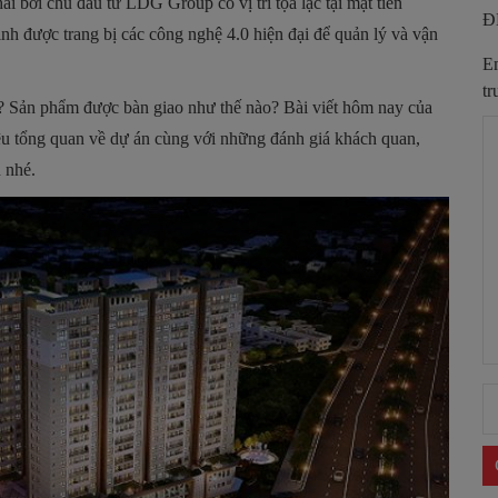
ai bởi chủ đầu tư LDG Group có vị trí tọa lạc tại mặt tiền
Đ
h được trang bị các công nghệ 4.0 hiện đại để quản lý và vận
Em
tr
 Sản phẩm được bàn giao như thế nào? Bài viết hôm nay của
ệu tổng quan về dự án cùng với những đánh giá khách quan,
 nhé.