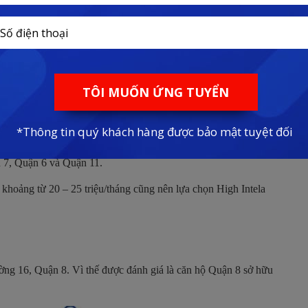
nằm tại tại mặt tiền đường Đại lộ Đông Tây sở hữu được khả năng
 đây được xem là điểm mạnh lớn nhất mà dự án High Intela có
p lý dành cho nhiều phân khúc khách hàng, đặc biệt là khách
 7, Quận 6 và Quận 11.
 khoảng từ 20 – 25 triệu/tháng cũng nên lựa chọn High Intela
ường 16, Quận 8. Vì thế được đánh giá là căn hộ Quận 8 sở hữu