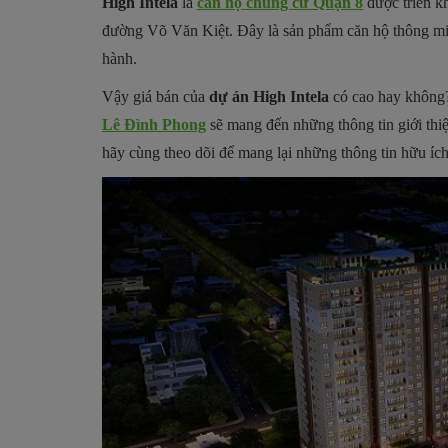
High Intela
là
căn hộ chung cư Quận 8
được triển kh
đường Võ Văn Kiệt. Đây là sản phẩm căn hộ thông min
hành.
Vậy giá bán của
dự án High Intela
có cao hay không?
Lê Đình Phong
sẽ mang đến những thông tin giới thi
hãy cùng theo dõi để mang lại những thông tin hữu ích