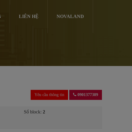
G
LIÊN HỆ
NOVALAND
Yêu cầu thông tin
0901377389
Số block:
2