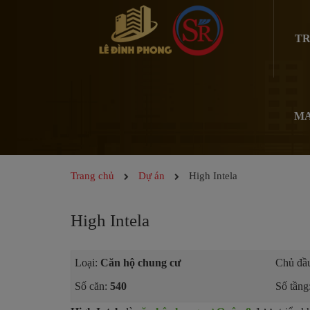
TR
MA
Trang chủ
Dự án
High Intela
High Intela
Loại:
Căn hộ chung cư
Chủ đầu
Số căn:
540
Số tầng