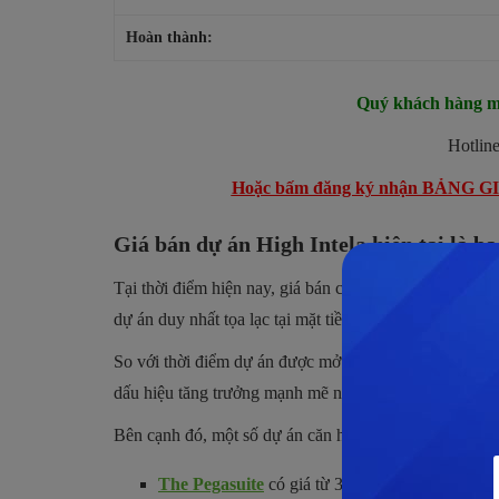
Hoàn thành:
Quý khách hàng m
Hotline
Hoặc bấm đăng ký nhận BẢNG 
Giá bán dự án High Intela hiện tại là b
Tại thời điểm hiện nay, giá bán của dự án High Intela 
dự án duy nhất tọa lạc tại mặt tiền đường Đại lộ Đông
So với thời điểm dự án được mở bán, giá bán của dự án
dấu hiệu tăng trưởng mạnh mẽ nữa cho đến khi dự án 
Bên cạnh đó, một số dự án căn hộ Quận 8 khác đã hoà
The Pegasuite
có giá từ 35 – 40 triệu/m2.