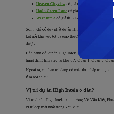
Heaven Cityview
có giá từ 24 – 30 triệu/m2.
Hado Green Lane
có giá từ 35 – 40 triệu/m2.
West Intela
có giá từ 30 – 35 triệu/m2.
Song, chỉ có duy nhất dự án High Intela là có vị trí 
kết nối khu vực tốt và giao thương thuận tiện. Vì thế
được.
Bên cạnh đó, dự án High Intela là một sự lựa chọn hợ
hàng đang làm việc tại khu vực Quận 1, Quận 5, Quận
Ngoài ra, các bạn trẻ đang có mức thu nhập trung bình
làm nơi an cư.
Vị trí dự án High Intela ở đâu?
Vị trí dự án High Intela ở tại đường Võ Văn Kiệt, Ph
vị trí đẹp mắt nhất trong khu vực.