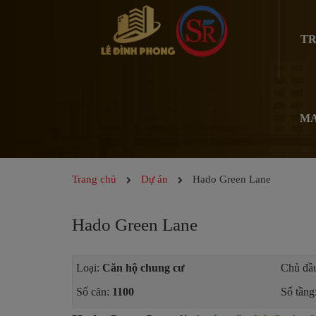
TR
MA
Trang chủ
Dự án
Hado Green Lane
Hado Green Lane
Loại:
Căn hộ chung cư
Chủ đầu
Số căn:
1100
Số tầng