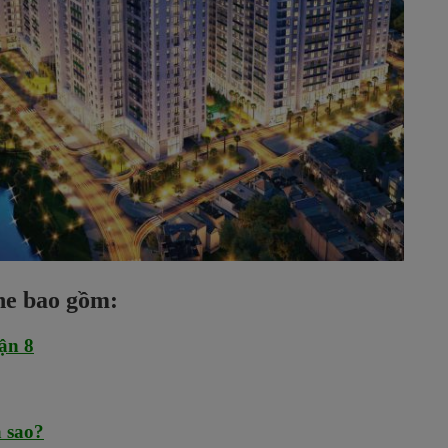
ne bao gồm:
ận 8
a sao?