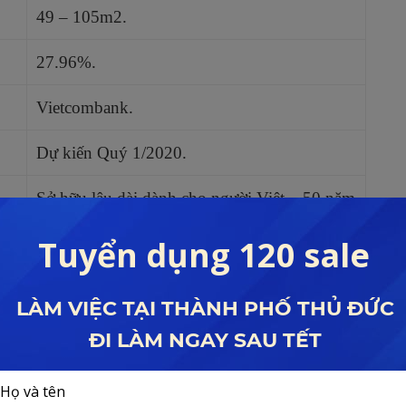
49 – 105m2.
27.96%.
Vietcombank.
Dự kiến Quý 1/2020.
Sở hữu lâu dài dành cho người Việt – 50 năm
NNN.
 mua dự án Hado Green Lane
0927.59.79.79
 CHÍNH SÁCH BÁN HÀNG mới nhất năm 2023