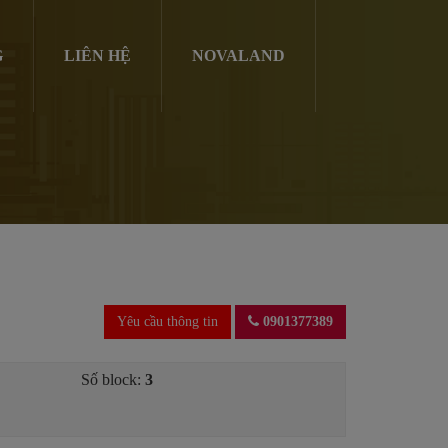
G
LIÊN HỆ
NOVALAND
Yêu cầu thông tin
0901377389
Số block:
3