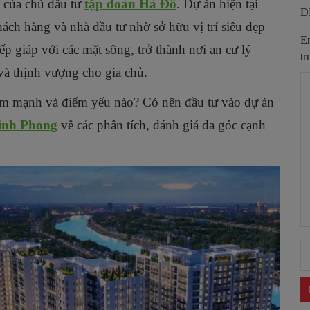
của chủ đầu tư
tập đoàn Hà Đô
. Dự án hiện tại
Đ
ch hàng và nhà đầu tư nhờ sở hữu vị trí siêu đẹp
Em
p giáp với các mặt sông, trở thành nơi an cư lý
tr
à thịnh vượng cho gia chủ.
m mạnh và điểm yếu nào? Có nên đầu tư vào dự án
ình Phong
về các phân tích, đánh giá đa góc cạnh