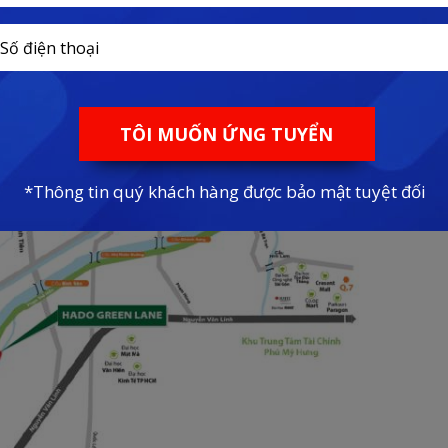
đâu?
 mặt tiền đường Phạm Thế Hiển, Quận 8. Đây được
ong khu vực, 4 mặt giáp sông.