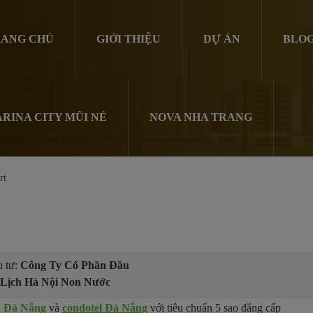
ANG CHỦ
GIỚI THIỆU
DỰ ÁN
BLO
RINA CITY MŨI NÉ
NOVA NHA TRANG
rt
 tư:
Công Ty Cổ Phần Đầu
Lịch Hà Nội Non Nước
ển Đà Nẵng
và
condotel Đà Nẵng
với tiêu chuẩn 5 sao đẳng cấp