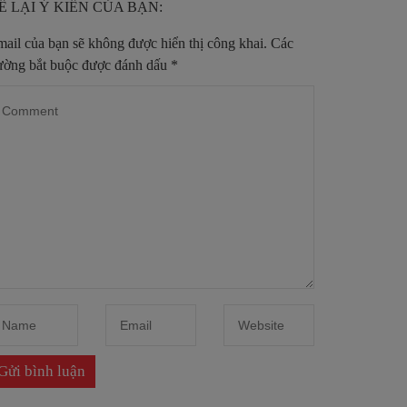
Ể LẠI Ý KIẾN CỦA BẠN:
ail của bạn sẽ không được hiển thị công khai.
Các
ường bắt buộc được đánh dấu
*