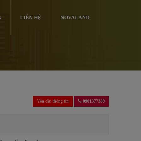
G
LIÊN HỆ
NOVALAND
Yêu cầu thông tin
0901377389