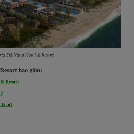
ria Đà Nẵng Hotel & Resort
 Resort bao gồm:
 & Resort
u?
là ai?