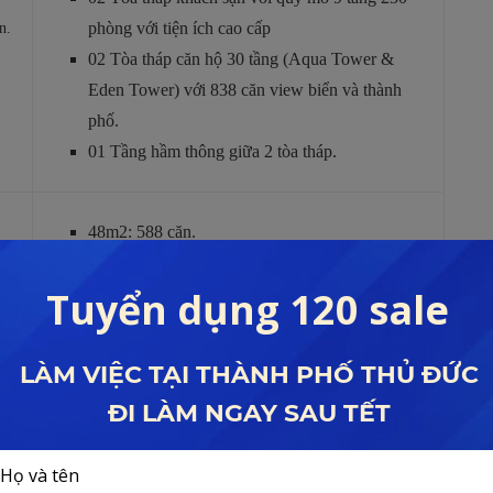
phòng với tiện ích cao cấp
n.
02 Tòa tháp căn hộ 30 tầng (Aqua Tower &
Eden Tower) với 838 căn view biển và thành
phố.
01 Tầng hầm thông giữa 2 tòa tháp.
48m2: 588 căn.
81,7m2: 208 Căn.
107m2: 42 Căn.
Quý 04/2019.
04/2022.
hoàn thiện 100%.