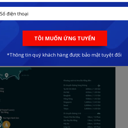
dự án Aria Đà Nẵng Hotel & Resort
:
0927.59.79.79
GIÁ CHUYỂN NHƯỢNG mới nhất năm 2023
rt ở đâu?
tiền đường Trường Sa và Võ Nguyên Giáp, thuộc địa phận Quận
quy tụ hàng loạt các dự án nghỉ dưỡng đẳng cấp.