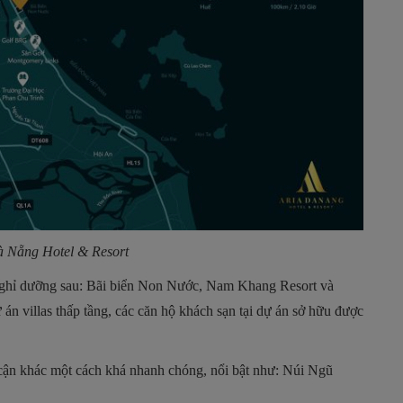
Đà Nẵng Hotel & Resort
 nghỉ dưỡng sau: Bãi biển Non Nước, Nam Khang Resort và
 án villas thấp tầng, các căn hộ khách sạn tại dự án sở hữu được
 cận khác một cách khá nhanh chóng, nổi bật như: Núi Ngũ