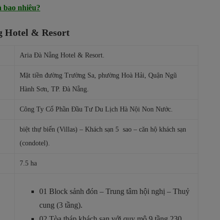
à bao nhiêu?
g Hotel & Resort
Aria Đà Nẵng Hotel & Resort.
Mặt tiền đường Trường Sa, phường Hoà Hải, Quận Ngũ
Hành Sơn, TP. Đà Nẵng.
Công Ty Cổ Phần Đầu Tư Du Lịch Hà Nội Non Nước.
biệt thự biển (Villas) – Khách sạn 5 sao – căn hộ khách sạn
(condotel).
7.5 ha
01 Block sảnh đón – Trung tâm hội nghị – Thuỷ
cung (3 tầng).
02 Tòa tháp khách sạn với quy mô 9 tầng 230