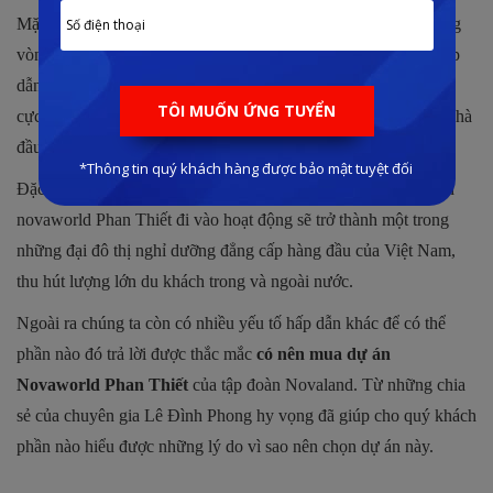
Mặc dù giá bán cao nhưng với hình thức thanh toán 1,3 tỷ trong
vòng 3 năm là một con số rất hợp lý. Chính sách thanh toán hấp
dẫn với mức đầu tư ban đầu thấp, cùng với nhiều sự hỗ trợ tích
cực từ phía ngân hàng nhằm giảm tải áp lực tài chính cho các nhà
đầu tư.
Đặc biệt là sau khi hạ tầng giao thông hòa thiện cùng lúc dự án
novaworld Phan Thiết đi vào hoạt động sẽ trở thành một trong
những đại đô thị nghỉ dưỡng đẳng cấp hàng đầu của Việt Nam,
thu hút lượng lớn du khách trong và ngoài nước.
Ngoài ra chúng ta còn có nhiều yếu tố hấp dẫn khác để có thể
phần nào đó trả lời được thắc mắc
có nên mua dự án
Novaworld Phan Thiết
của tập đoàn Novaland. Từ những chia
sẻ của chuyên gia Lê Đình Phong hy vọng đã giúp cho quý khách
phần nào hiểu được những lý do vì sao nên chọn dự án này.