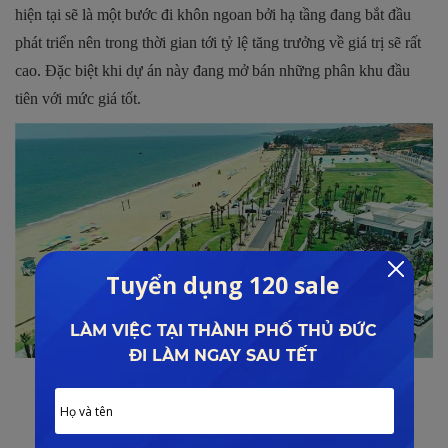
hiện tại sẽ là một bước đi khôn ngoan bởi hạ tầng đang bắt đầu
phát triển nên trong thời gian tới tỷ lệ tăng trưởng về giá trị sẽ rất
cao. Đặc biệt khi dự án này đang mở bán những phân khu đầu
tiên với mức giá tốt.
Thực tế dự án Nova Phan Thiết
Vốn đầu tư khởi điểm thấp.