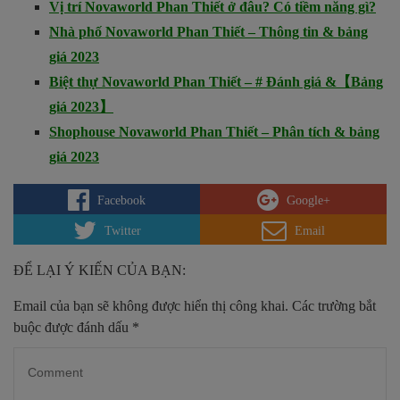
Vị trí Novaworld Phan Thiết ở đâu? Có tiềm năng gì?
Nhà phố Novaworld Phan Thiết – Thông tin & bảng
giá 2023
Biệt thự Novaworld Phan Thiết – # Đánh giá &【Bảng
giá 2023】
Shophouse Novaworld Phan Thiết – Phân tích & bảng
giá 2023
Facebook
Google+
Twitter
Email
ĐỂ LẠI Ý KIẾN CỦA BẠN:
Email của bạn sẽ không được hiển thị công khai.
Các trường bắt
buộc được đánh dấu
*