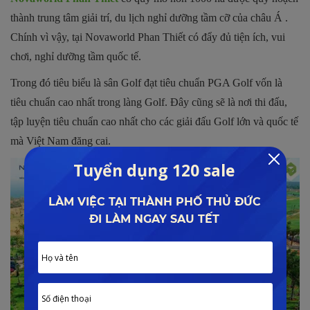
thành trung tâm giải trí, du lịch nghỉ dưỡng tầm cỡ của châu Á .
Chính vì vậy, tại Novaworld Phan Thiết có đẩy đủ tiện ích, vui
chơi, nghỉ dưỡng tầm quốc tế.
Trong đó tiêu biểu là sân Golf đạt tiêu chuẩn PGA Golf vốn là
tiêu chuẩn cao nhất trong làng Golf. Đây cũng sẽ là nơi thi đấu,
tập luyện tiêu chuẩn cao nhất cho các giải đấu Golf lớn và quốc tế
mà Việt Nam đăng cai.