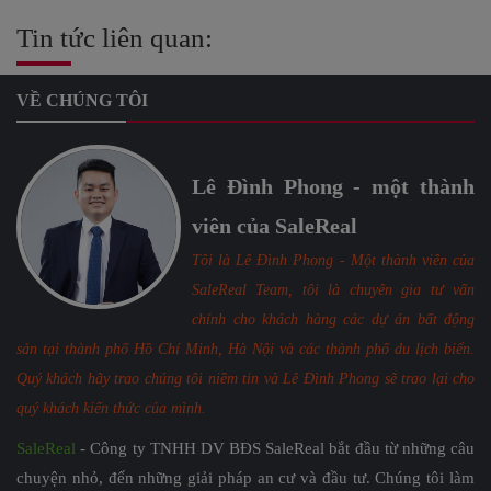
Tin tức liên quan:
VỀ CHÚNG TÔI
Lê Đình Phong - một thành
viên của SaleReal
Tôi là Lê Đình Phong - Một thành viên của
SaleReal Team, tôi là chuyên gia tư vấn
chính cho khách hàng các dự án bất động
sản tại thành phố Hồ Chí Minh, Hà Nội và các thành phố du lịch biển.
Quý khách hãy trao chúng tôi niềm tin và Lê Đình Phong sẽ trao lại cho
quý khách kiến thức của mình.
SaleReal
- Công ty TNHH DV BĐS SaleReal bắt đầu từ những câu
chuyện nhỏ, đến những giải pháp an cư và đầu tư. Chúng tôi làm