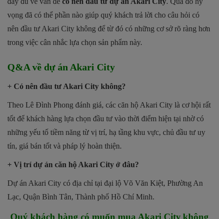
đầy đủ về vấn đề
có nên đầu tư dự án Akari City
. Qua đó hy
vọng đã có thể phần nào giúp quý khách trả lời cho câu hỏi có
nên đầu tư Akari City không để từ đó có những cơ sở rõ ràng hơn
trong việc cân nhắc lựa chọn sản phẩm này.
Q&A về dự án Akari City
+ Có nên đầu tư Akari City không?
Theo Lê Đình Phong đánh giá, các căn hộ Akari City là cơ hội rất
tốt để khách hàng lựa chọn đầu tư vào thời điểm hiện tại nhờ có
những yếu tố tiềm năng từ vị trí, hạ tầng khu vực, chủ đầu tư uy
tín, giá bán tốt và pháp lý hoàn thiện.
+ Vị trí dự án căn hộ Akari City ở đâu?
Dự án Akari City có địa chỉ tại đại lộ Võ Văn Kiệt, Phường An
Lạc, Quận Bình Tân, Thành phố Hồ Chí Minh.
Quý khách hàng có muốn mua Akari City
không