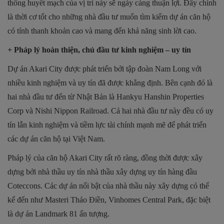
thông huyết mạch của vị trí này sẽ ngày càng thuận lợi. Đây chính
là thời cơ tốt cho những nhà đầu tư muốn tìm kiếm dự án căn hộ
có tính thanh khoản cao và mang đến khả năng sinh lời cao.
+ Pháp lý hoàn thiện, chủ đầu tư kinh nghiệm – uy tín
Dự án Akari City được phát triển bởi tập đoàn Nam Long với
nhiều kinh nghiệm và uy tín đã được khẳng định. Bên cạnh đó là
hai nhà đầu tư đến từ Nhật Bản là Hankyu Hanshin Properties
Corp và Nishi Nippon Railroad. Cả hai nhà đầu tư này đều có uy
tín lẫn kinh nghiệm và tiềm lực tài chính mạnh mẽ để phát triển
các dự án căn hộ tại Việt Nam.
Pháp lý của căn hộ Akari City rất rõ ràng, đồng thời được xây
dựng bởi nhà thầu uy tín nhà thầu xây dựng uy tín hàng đầu
Coteccons. Các dự án nổi bật của nhà thầu này xây dựng có thể
kể đến như Masteri Thảo Điền, Vinhomes Central Park, đặc biệt
là dự án Landmark 81 ấn tượng.