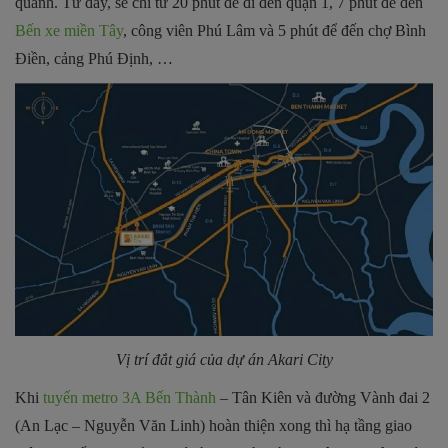
quanh. Từ đây, sẽ chỉ từ 20 phút để đi đến quận 1, 7 phút để đến
Bến xe miền Tây
, công viên Phú Lâm và 5 phút để đến chợ Bình
Điền, cảng Phú Định, …
Vị trí đắt giá của dự án
Akari City
Khi
tuyến metro 3A Bến Thành
– Tân Kiên và đường Vành đai 2
(An Lạc – Nguyễn Văn Linh) hoàn thiện xong thì hạ tầng giao