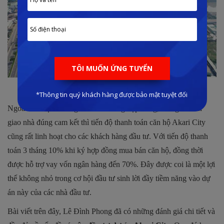
Tiến độ thi công dự án
Akari City
Ngoài tiến độ thi công đảm bảo đúng hợp đồng, thời gian bàn
giao nhà đúng cam kết thì tiến độ thanh toán căn hộ Akari City
cũng rất linh hoạt cho các khách hàng đầu tư. Với tiến độ thanh
toán 3 tháng 10% khi ký hợp đồng mua bán căn hộ, đồng thời
được hỗ trợ vay vốn ngân hàng đến 70%. Đây được coi là một lợi
thế không nhỏ trong cơ hội đầu tư sinh lời đầy tiềm năng vào dự
án này của các nhà đầu tư.
Bài viết trên đây, Lê Đình Phong đã có những đánh giá chi tiết và