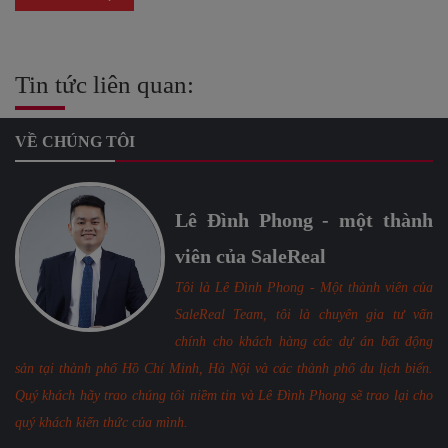
Tin tức liên quan:
VỀ CHÚNG TÔI
Lê Đình Phong - một thành
viên của SaleReal
Tôi là Lê Đình Phong - Một thành viên của
SaleReal Team, tôi là chuyên gia tư vấn
chính cho khách hàng các dự án bất động
sản tại thành phố Hồ Chí Minh, Hà Nội và các thành phố du lịch biển.
Quý khách hãy trao chúng tôi niềm tin và Lê Đình Phong sẽ trao lại cho
quý khách kiến thức của mình.