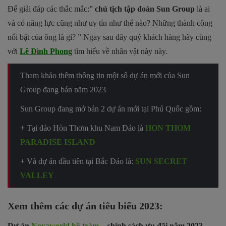
Để giải đáp các thắc mắc:”
chủ tịch tập đoàn Sun Group
là ai
và có năng lực cũng như uy tín như thế nào? Những thành công
nổi bật của ông là gì? ” Ngay sau đây quý khách hàng hãy cùng
với
Lê Đình Phong
tìm hiểu về nhân vật này này.
Tham khảo thêm thông tin một số dự án mới của Sun
Group đang bán năm 2023
Sun Group đang mở bán 2 dự án mới tại Phú Quốc gồm:
+ Tại đảo Hòn Thơm khu Nam Đảo là
HON THOM
PARADISE ISLAND
+ Và dự án đầu tiên tại Bắc Đảo là:
SUN SECRET
VALLEY
Xem thêm các dự án tiêu biểu 2023:
Dự án
Novaworld hồ tràm
– chính sách ưu đãi năm 2023