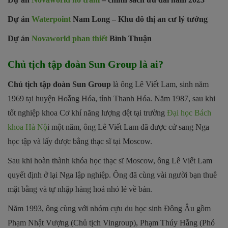
Dự án
Waterpoint
Nam Long – Khu đô thị an cư lý tưởng
Dự án
Novaworld phan thiết
Bình Thuận
Chủ tịch tập đoàn Sun Group là ai?
Chủ tịch tập đoàn Sun Group
là ông Lê Viết Lam, sinh năm
1969 tại huyện Hoằng Hóa, tỉnh Thanh Hóa. Năm 1987, sau khi
tốt nghiệp khoa Cơ khí năng lượng dệt tại trường
Đại học Bách
khoa Hà Nộ
i một năm, ông Lê Viết Lam đã được cử sang Nga
học tập và lấy được bằng thạc sĩ tại Moscow.
Sau khi hoàn thành khóa học thạc sĩ Moscow, ông Lê Viết Lam
quyết định ở lại Nga lập nghiệp. Ông đã cùng vài người bạn thuê
mặt bằng và tự nhập hàng hoá nhỏ lẻ về bán.
Năm 1993, ông cùng với nhóm cựu du học sinh Đông Âu gồm
Phạm Nhật Vượng (Chủ tịch Vingroup), Phạm Thúy Hằng (Phó