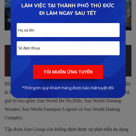
Chuỗi dự án của Sun Group tại Quảng Ninh
Quý khách hàng quan tâm đến dự án? Muốn biết thêm
thông tin của dự án này? Xem ngay tại đây:
SUN
GROUP
Đầu năm 2017, Sun Group đã ra mắt thương hiệu Sun World, đây
là hệ thống giải trí quy tụ các hệ thống công viên, tổ hợp vui chơi,
giải trí bao gồm: Sun World Ba Na Hills, Sun World Danang
Wonder, Sun World Fansipan Legend và Sun World Halong
Complex.
Tập đoàn Sun Group còn khẳng định được sự phát triển đa dạng