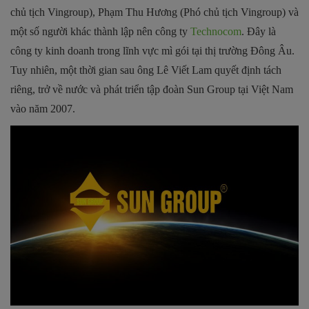
chủ tịch Vingroup), Phạm Thu Hương (Phó chủ tịch Vingroup) và
một số người khác thành lập nên công ty
Technocom
. Đây là
công ty kinh doanh trong lĩnh vực mì gói tại thị trường Đông Âu.
Tuy nhiên, một thời gian sau ông Lê Viết Lam quyết định tách
riêng, trở về nước và phát triển tập đoàn Sun Group tại Việt Nam
vào năm 2007.