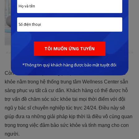
Tư vấn cách vận động và chăm sóc sức khỏe
Còn có rất nhiều phương pháp trị liệu và chăm sóc sức
khỏe nằm trong hệ thống trung tâm Wellness Center sẵn
sàng phục vụ tất cả cư dân. Khách hàng có thể được hỗ
trợ vấn đề chăm sóc sức khỏe tại mọi thời điểm với đội
ngũ y bác sĩ chuyên nghiệp túc trực 24/24. Điều này sẽ
giúp đưa ra những giải pháp kịp thời là điều vô cùng quan
trọng trong việc đảm bảo sức khỏe và tính mạng cho con
người.