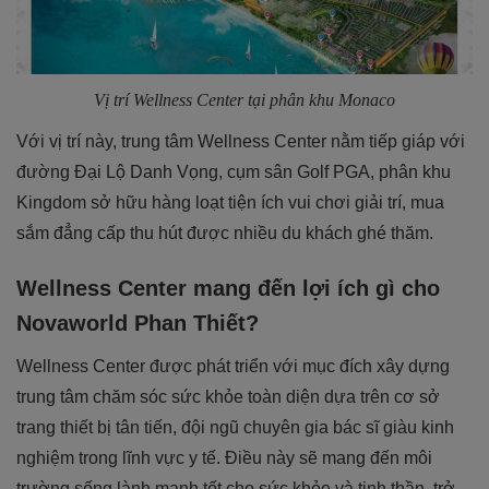
Vị trí Wellness Center tại phân khu Monaco
Với vị trí này, trung tâm Wellness Center nằm tiếp giáp với
đường Đại Lộ Danh Vọng, cụm sân Golf PGA, phân khu
Kingdom sở hữu hàng loạt tiện ích vui chơi giải trí, mua
sắm đẳng cấp thu hút được nhiều du khách ghé thăm.
Wellness Center mang đến lợi ích gì cho
Novaworld Phan Thiết?
Wellness Center được phát triển với mục đích xây dựng
trung tâm chăm sóc sức khỏe toàn diện dựa trên cơ sở
trang thiết bị tân tiến, đội ngũ chuyên gia bác sĩ giàu kinh
nghiệm trong lĩnh vực y tế. Điều này sẽ mang đến môi
trường sống lành mạnh tốt cho sức khỏe và tinh thần, trở