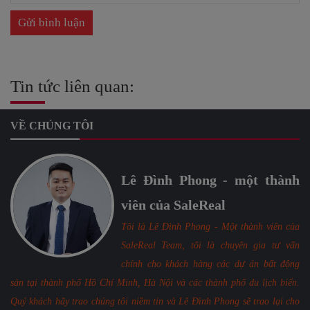
Tin tức liên quan:
VỀ CHÚNG TÔI
Lê Đình Phong - một thành
viên của SaleReal
Tôi là Lê Đình Phong - Một thành viên của
SaleReal Team, tôi là chuyên gia tư vấn
chính cho khách hàng các dự án bất động
sản tại thành phố Hồ Chí Minh, Hà Nội và các thành phố du lịch biển.
Quý khách hãy trao chúng tôi niềm tin và Lê Đình Phong sẽ trao lại cho