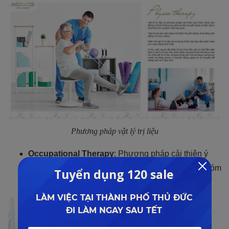
Phương pháp vật lý trị liệu
Occupational Therapy
: Phương pháp cải thiện ý
thức vận động rất tốt cho con người, đặc biệt là nhóm
người lớn tuổi.