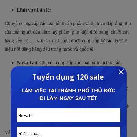
Lĩnh vực bán lẻ:
Chuyên cung cấp các loại hình sản phẩm và dịch vụ đáp ứng nhu
cầu của người dân như: mỹ phẩm, phụ kiện thời trang, chuỗi cửa
hàng tiện lợi,…. với các mặt hàng được cung cấp từ các thương
hiệu nổi tiếng hàng đầu trong nước và quốc tế.
Nova Tail
: Chuyên cung cấp các loại hình dịch vụ ẩm
thực, cà phê, quán bar, dịch vụ quản lý và khai thác các
thương hiệu hàng đầu thế giới.
Nova Retail
: Thương hiệu mang đến cho khách hàng các
sản phẩm thời trang, mỹ phẩm, phụ kiện, cùng loạt cửa
hàng tiện lợi được cung cấp bởi các thương hiệu nổi tiếng.
Lĩnh vực dịch vụ.
Về lĩnh vực này tập đoàn hoạt động với nhiều tiêu chí và mục