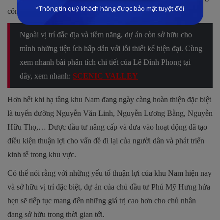
công trình tốt, tiềm năng thị trường ổn định và mức giá hợp lý.
Ngoài vị trí đắc địa và tiềm năng, dự án còn sở hữu cho
mình những tiện ích hấp dẫn với lỗi thiết kế hiện đại. Cùng
xem nhanh bài phân tích chi tiết của Lê Đình Phong tại
đây, xem nhanh:
SCENIC VALLEY
Hơn hết khi hạ tầng khu Nam đang ngày càng hoàn thiện đặc biệt
là tuyến đường Nguyễn Văn Linh, Nguyễn Lương Bằng, Nguyễn
Hữu Thọ,… Được đầu tư nâng cấp và đưa vào hoạt động đã tạo
điều kiện thuận lợi cho vấn đề đi lại của người dân và phát triển
kinh tế trong khu vực.
Có thể nói rằng với những yếu tố thuận lợi của khu Nam hiện nay
và sở hữu vị trí đặc biệt, dự án của chủ đầu tư Phú Mỹ Hưng hứa
hẹn sẽ tiếp tục mang đến những giá trị cao hơn cho chủ nhân
đang sở hữu trong thời gian tới.