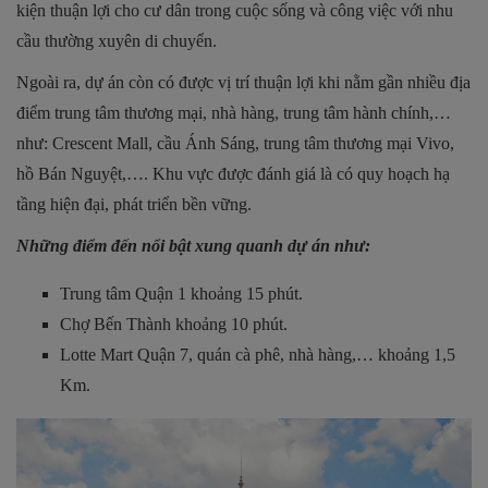
kiện thuận lợi cho cư dân trong cuộc sống và công việc với nhu
cầu thường xuyên di chuyển.
Ngoài ra, dự án còn có được vị trí thuận lợi khi nằm gần nhiều địa
điểm trung tâm thương mại, nhà hàng, trung tâm hành chính,…
như: Crescent Mall, cầu Ánh Sáng, trung tâm thương mại Vivo,
hồ Bán Nguyệt,…. Khu vực được đánh giá là có quy hoạch hạ
tầng hiện đại, phát triển bền vững.
Những điểm đến nổi bật xung quanh dự án như:
Trung tâm Quận 1 khoảng 15 phút.
Chợ Bến Thành khoảng 10 phút.
Lotte Mart Quận 7, quán cà phê, nhà hàng,… khoảng 1,5
Km.