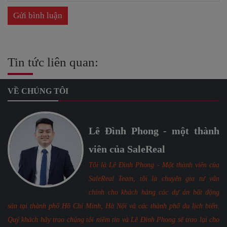
Tin tức liên quan:
VỀ CHÚNG TÔI
Lê Đình Phong - một thành
viên của SaleReal
Tôi là Lê Đình Phong - Một thành viên của
SaleReal Team, tôi là chuyên gia tư vấn
chính cho khách hàng các dự án bất động
sản tại thành phố Hồ Chí Minh, Hà Nội và các thành phố du lịch biển.
Quý khách hãy trao chúng tôi niềm tin và Lê Đình Phong sẽ trao lại cho