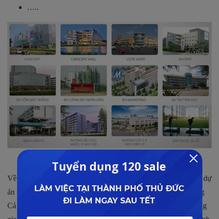
…..
Kết nối dễ dàng với tiện ích ngoại khu
Về chất lượng không gian sống, Quý khách có thể yên tâm bởi dự
án nằm gần
sông Sài Gòn
và cách đó không xa là khu vực sông
Cả Cấm. Đi sẽ là những điều kiện cốt lõi để tạo dựng nên không