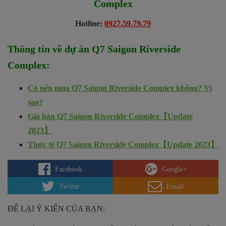
Complex
Hotline:
0927.59.79.79
Thông tin về dự án
Q7 Saigon Riverside
Complex
:
Có nên mua Q7 Saigon Riverside Complex không? Vì
sao?
Giá bán Q7 Saigon Riverside Complex【Update
2023】
Thực tế Q7 Saigon Riverside Complex【Update 2023】
Facebook
Google+
Twitter
Email
ĐỂ LẠI Ý KIẾN CỦA BẠN: