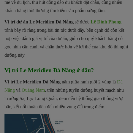
mẽ về du lịch, thu hút đông đảo du khách đặt chân, cùng nhiều
khách hàng thời thượng tìm kiếm sản phẩm xứng tầm.
Vị trí dự án Le Meridien Đà Nẵng
sẽ được
Lê Đình Phong
trình bày rõ ràng trong bài tin tức dưới đây, bên cạnh đó còn kết
hợp việc đánh giá vị trí của dự án, giúp cho quý khách hàng có
góc nhìn cận cảnh và chân thực hơn về lợi thế của khu đô thị nghỉ
dưỡng này.
Vị trí Le Meridien Đà Nẵng ở đâu?
Vị trí Le Meridien Đà Nẵng
nằm giữa ranh giới 2 vùng là
Đà
Nẵng
và
Quảng Nam
, trên những tuyến đường huyết mạch như
Trường Sa, Lạc Long Quân, đem đến hệ thống giao thông vượt
bậc, kết nối thuận tiện đến nhiều vùng đất trọng điểm.