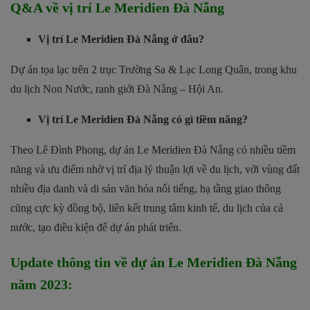
Q&A về vị trí Le Meridien Đà Nẵng
Vị trí Le Meridien Đà Nẵng ở đâu?
Dự án tọa lạc trên 2 trục Trường Sa & Lạc Long Quân, trong khu
du lịch Non Nước, ranh giới Đà Nẵng – Hội An.
Vị trí Le Meridien Đà Nẵng có gì tiềm năng?
Theo Lê Đình Phong, dự án Le Meridien Đà Nẵng có nhiều tiềm
năng và ưu điểm nhờ vị trí địa lý thuận lợi về du lịch, với vùng đất
nhiều địa danh và di sản văn hóa nổi tiếng, hạ tầng giao thông
cũng cực kỳ đồng bộ, liên kết trung tâm kinh tế, du lịch của cả
nước, tạo điều kiện để dự án phát triển.
Update thông tin về dự án
Le Meridien Đà Nẵng
năm 2023: