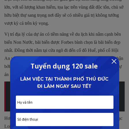
lớn, với số lượng khan hiếm, tọa lạc trên vùng đất độc tôn, chủ sở
hữu biệt thự sang trọng nơi đây sẽ có nhiều giá trị không tưởng
vượt kỳ cả trên kỳ vọng.
Vị trí địa lý của dự án có tiềm năng về du lịch khi nằm cạnh bên
biển Non Nước, bãi biển được Forbes bình chọn là bãi biển đẹp
nhất. Đồng thời nằm tại cửa ngõ đi đến cố đô Huế, phố cổ Hội
An và thánh địa Mỹ Sơn, 3 di sản văn hóa thế giới được ghi nhận
bởi UNESCO, đem lại ưu thế khó sánh cho dự án, so với các dự
án khác, bất động sản nghỉ dưỡng nơi đây cực kỳ giàu giá trị.
Update bảng giá và tiến độ dự án
Le Meridien Đà Nẵng.
Phân tích và đánh giá bởi Lê Đình Phong, xem nhanh:
LE
MERIDIEN ĐÀ NẴNG
Hơn nữa, dự án còn có các trục xương sống như Trường Sa, Lạc
Long Quân, những huyết mạch có thể luân chuyển giữa nhiều