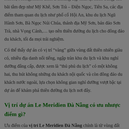
bãi tắm đẹp như Mỹ Khê, Sơn Trà – Điện Ngọc, Tiên Sa, các địa
điểm tham quan du lịch như phố cổ Hội An, khu du lịch Ngũ
Hành Sơn, Bà Ngọc Núi Chúa, thánh địa Mỹ Sơn, bán đảo Sơn
Trà, nhà Vọng Cảnh,… tạo nên thiên đường du lịch cho đông đảo
du khách, tối đa mọi trải nghiệm.
Có thể thấy dự án có vị trí “vàng” giữa vùng đất thiên nhiên giàu
có, nhiều địa danh nổi tiếng, ngập tràn khu du lịch và khu nghỉ
dưỡng đẳng cấp, được xem là “thủ phủ du lịch” có một không
hai, thu hút không những du khách nội quốc và còn đông đảo du
khách nước ngoài, lựa chọn không gian nghỉ dưỡng vượt bậc tại
dự án để khám phá thiên đường du lịch nơi đây.
Vị trí dự án Le Meridien Đà Nẵng có ưu nhược
điểm gì?
Ưu điểm của
v
ị trí Le Meridien Đà Nẵng
chính là từ vùng đất