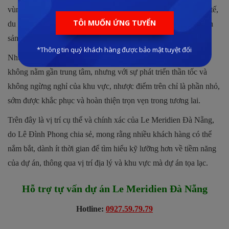
vùng đất trọng điểm, nối liền giữa 2 khu vực là trung tâm kinh tế,
du lịch của cả nước như Đà Nẵng – Hội An, tác động to lớn lên
sản phẩm nghỉ dưỡng tại dự án.
Nhược điểm của dự án có lẽ là ít hạ tầng tiện ích thiết yếu vì
không nằm gần trung tâm, nhưng với sự phát triển thần tốc và
không ngừng nghỉ của khu vực, nhược điểm trên chỉ là phần nhỏ,
sớm được khắc phục và hoàn thiện trọn vẹn trong tương lai.
Trên đây là vị trí cụ thể và chính xác của Le Meridien Đà Nẵng,
do Lê Đình Phong chia sẻ, mong rằng nhiều khách hàng có thể
nắm bắt, dành ít thời gian để tìm hiểu kỹ lưỡng hơn về tiềm năng
của dự án, thông qua vị trí địa lý và khu vực mà dự án tọa lạc.
Hỗ trợ tự vấn dự án Le Meridien Đà Nẵng
Hotline
:
0927.59.79.79