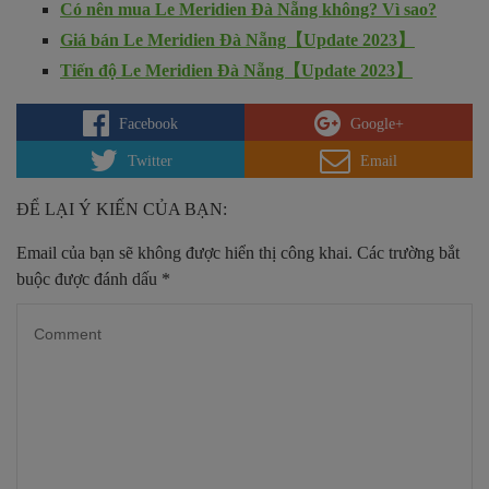
Có nên mua Le Meridien Đà Nẵng không? Vì sao?
Giá bán Le Meridien Đà Nẵng【Update 2023】
Tiến độ Le Meridien Đà Nẵng【Update 2023】
Facebook
Google+
Twitter
Email
ĐỂ LẠI Ý KIẾN CỦA BẠN:
Email của bạn sẽ không được hiển thị công khai.
Các trường bắt
buộc được đánh dấu
*