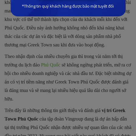
không gian thoáng mát, yên bình, nắng ấm quanh năm tại Bãi Dài
mang đến những điều kiện thuận lợi nhất định để các dự án trong
khu vực có thể trở thành lựa chọn của du khách mỗi khi đến với
Phú Quốc. Điều này ảnh hưởng không nhỏ đến khả năng khai
thác của các dự án và đặc biệt là với dòng sản phẩm nhà phố
thương mại Greek Town sau khi đưa vào hoạt động.
Theo nhận định của nhiều chuyên gia thì trong vài năm tới thị
trường du lịch đảo
Phú Quốc
sẽ không ngừng phát triển, mở ra cơ
hội cho nhiều doanh nghiệp và các nhà đầu tư. Đặc biệt những dự
án có vị trí tiềm năng như Greek Town Phú Quốc được đánh giá
là đáng mua và sẽ mang lại nhiều hiệu quả lâu dài cho người sở
hữu.
Trên đây là những thông tin giới thiệu và đánh giá
vị trí Greek
Town Phú Quốc
của tập đoàn Vingroup đang là dự án hấp dẫn
tại thị trường Phú Quốc nhận được nhiều sự quan tâm của các nhà
đầu tư năm 2022. Hi vọng qua bài viết này quý khách đã có được