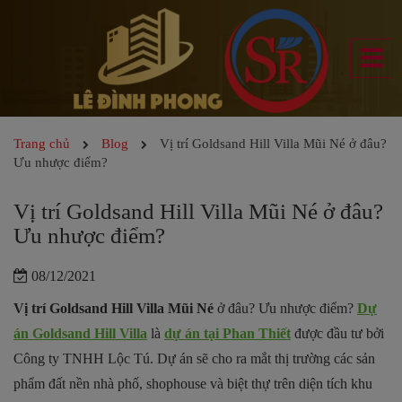
Trang chủ
Blog
Vị trí Goldsand Hill Villa Mũi Né ở đâu?
Ưu nhược điểm?
Vị trí Goldsand Hill Villa Mũi Né ở đâu?
Ưu nhược điểm?
08/12/2021
Vị trí Goldsand Hill Villa Mũi Né
ở đâu?
Ưu nhược điểm?
Dự
án Goldsand Hill Villa
là
dự án tại Phan Thiết
được đầu tư bởi
Công ty TNHH Lộc Tú. Dự án sẽ cho ra mắt thị trường các sản
phẩm đất nền nhà phố, shophouse và biệt thự trên diện tích khu