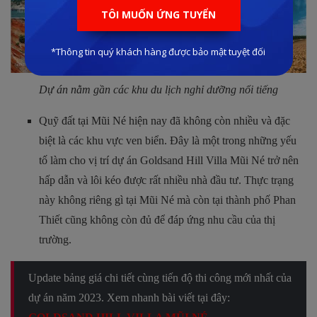
Dự án nằm gần các khu du lịch nghỉ dưỡng nổi tiếng
Quỹ đất tại Mũi Né hiện nay đã không còn nhiều và đặc
biệt là các khu vực ven biển. Đây là một trong những yếu
tố làm cho vị trí dự án Goldsand Hill Villa Mũi Né trở nên
hấp dẫn và lôi kéo được rất nhiều nhà đầu tư. Thực trạng
này không riêng gì tại Mũi Né mà còn tại thành phố Phan
Thiết cũng không còn đủ để đáp ứng nhu cầu của thị
trường.
Update bảng giá chi tiết cùng tiến độ thi công mới nhất của
dự án năm 2023. Xem nhanh bài viết tại đây: