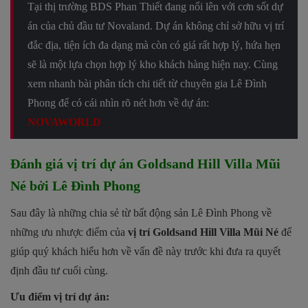
Tại thị trường BDS Phan Thiết đang nổi lên với cơn sốt dự
án của chủ đầu tư Novaland. Dự án không chỉ sở hữu vị trí
đắc địa, tiện ích đa dạng mà còn có giá rất hợp lý, hứa hẹn
sẽ là một lựa chọn hợp lý kho khách hàng hiện nay. Cùng
xem nhanh bài phân tích chi tiết từ chuyên gia Lê Đình
Phong để có cái nhìn rõ nét hơn về dự án:
NOVAWORLD
Đánh giá vị trí dự án Goldsand Hill Villa Mũi
Né bởi Lê Đình Phong
Sau đây là những chia sẻ từ bất động sản Lê Đình Phong về
những ưu nhược điểm của
vị trí Goldsand Hill Villa Mũi Né
để
giúp quý khách hiểu hơn về vấn đề này trước khi đưa ra quyết
định đầu tư cuối cùng.
Ưu điểm vị trí dự án: