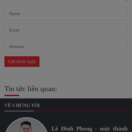
Tin tức liên quan:
VỀ CHÚNG TÔI
Lê Đình Phong - một thành