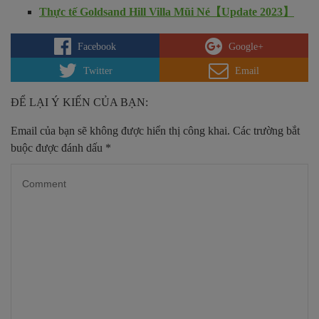
Thực tế Goldsand Hill Villa Mũi Né【Update 2023】
Facebook
Google+
Twitter
Email
ĐỂ LẠI Ý KIẾN CỦA BẠN:
Email của bạn sẽ không được hiển thị công khai.
Các trường bắt
buộc được đánh dấu
*