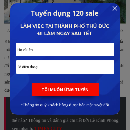
Dự án đem lại cho khách hàng một không gian sống hoàn hảo
Không chỉ thế, trước giờ thì khu vực Quận Hai Bà Trưng luôn là
một địa điểm sống “ đáng mơ ước” đối với nhiều cư dân muốn an
cư lập nghiệp tại Hà Thành. Vì vậy nên lượng dân cư tập trung
đổ về đây cũng tăng dần theo thời gian, đến một lúc nhất định khi
nguồn cung nơi ở tại đây cạn kiệt thì chắc chắn giá trị bất động
sản nơi đây sẽ được đẩy lên rất cao và Times City cũng vì thế mà
được hưởng lợi rất nhiều nhờ vị trí trung tâm.
Quý khách hàng quan tâm đến giá chuyển nhượng căn hộ
dự án Times City? Chính sách bán hàng tại dự án này như
thế nào? Thông tin và đánh giá chi tiết bởi Lê Đình Phong,
xem nhanh:
TIMES CITY