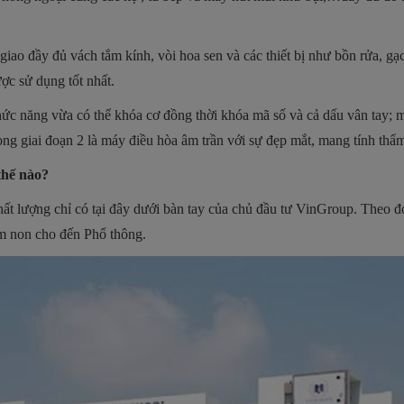
 giao đầy đủ vách tắm kính, vòi hoa sen và các thiết bị như bồn rửa, 
ược sử dụng tốt nhất.
ức năng vừa có thể khóa cơ đồng thời khóa mã số và cả dấu vân tay; m
rong giai đoạn 2 là máy điều hòa âm trần với sự đẹp mắt, mang tính th
thế nào?
hất lượng chỉ có tại đây dưới bàn tay của chủ đầu tư VinGroup. Theo 
ầm non cho đến Phổ thông.