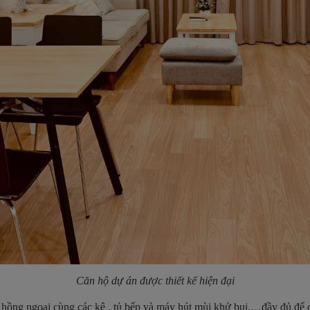
Căn hộ dự án được thiết kế hiện đại
 hồng ngoại cùng các kệ , tủ bếp và máy hút mùi khử bụi,…đầy đủ để c