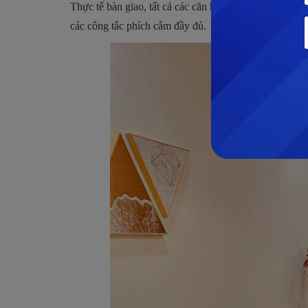
Thực tế bàn giao, tất cả các căn hộ tại dự án ở cả 3 gi
các công tắc phích cắm đầy đủ.