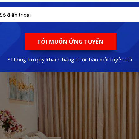
ai đoạn đều là gói nội thất cơ bản với sàn gỗ công nghiệp tiêu chuẩn ca