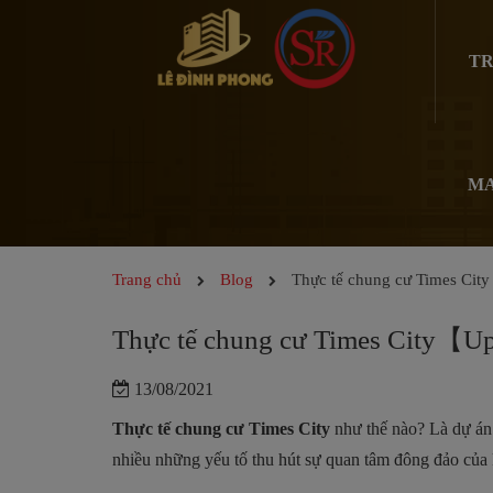
TR
MA
Trang chủ
Blog
Thực tế chung cư Times Ci
Thực tế chung cư Times City【U
13/08/2021
Thực tế chung cư Times City
như thế nào? Là dự án 
nhiều những yếu tố thu hút sự quan tâm đông đảo của k