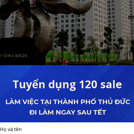
Hình ảnh thực tế tại dự án sau khi bàn giao cho khách hàng
đầu tư VinGroup sử dụng, do đó sẽ không xảy ra tình trạng xây dựng g