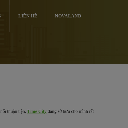
G
LIÊN HỆ
NOVALAND
nối thuận tiện,
Time City
đang sở hữu cho mình rất