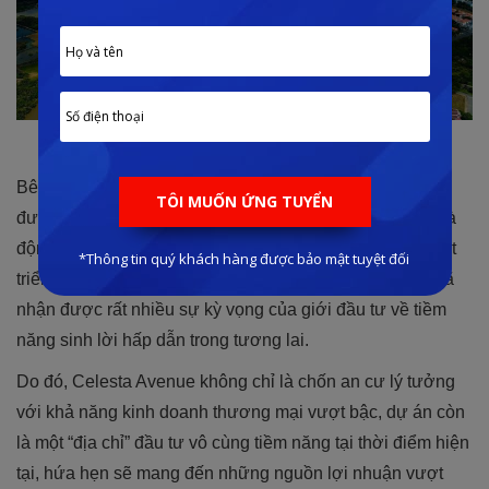
Huyện Nhà Bè đang được xem xem lên Quận
Bên cạnh đó, hạ tầng giao thông nơi đây còn đang nhận
được rất nhiều sự quan tâm và đầu tư lớn, hứa hẹn sẽ là
động lực giúp cho giá trị bất động sản trong khu vực phát
triển vượt bậc hơn trong tương lai. Vì thế, dự án cũng đã
nhận được rất nhiều sự kỳ vọng của giới đầu tư về tiềm
năng sinh lời hấp dẫn trong tương lai.
Do đó, Celesta Avenue không chỉ là chốn an cư lý tưởng
với khả năng kinh doanh thương mại vượt bậc, dự án còn
là một “địa chỉ” đầu tư vô cùng tiềm năng tại thời điểm hiện
tại, hứa hẹn sẽ mang đến những nguồn lợi nhuận vượt