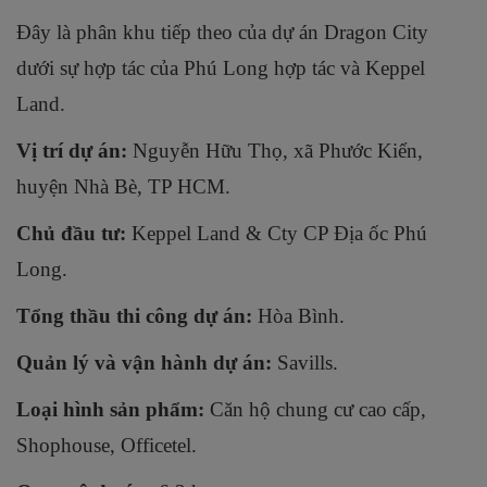
Phường 1, Quận 5.
Quy mô dự án:
31.000m2.
Loại hình:
Căn hộ – Khách sạn – Văn phòng – trung
tâm thương mại, dịch vụ.
Số lượng:
1.060 căn hộ.
Diện tích:
50 – 130m2.
Loại hình:
1 – 4PN.
Mật độ xây dựng:
~ 39.77%.
Thời điểm khởi công:
8/2017.
Thời gian bàn giao:
Dự kiến 2022.