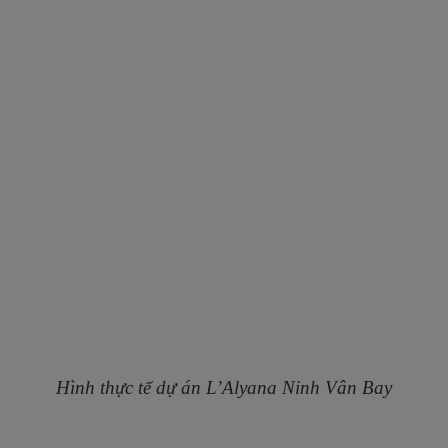
cạnh dự án Celesta Rise. Quý khách quan tâm
có thể tham khảo:
DỰ ÁN CELESTA
HEIGHTS
.
Dragon Hill Premier Central
Vị trí dự án:
Nguyễn Hữu Thọ, xã Phước Kiển,
huyện Nhà Bè.
Diện tích:
15.000m².
Quy mô dự án:
2 tòa tháp cao 26 tầng.
Tổng số căn hộ:
476.
Đơn vị quản lý dự án:
CBRE.