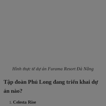
Phối cảnh dự án Dragon Hill Premier
Dragon Riverside City
Chủ đầu tư:
Công Ty Cổ Phần Địa Ốc Phúc Long.
Vị trí dự án:
số 628 – 630 đường Võ Văn Kiệt,