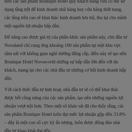
hữu các sản phẩm Boutique Hotel quý khách hàng vừa có thể sử
dụng tầng trệt để kinh doanh nhà hàng hay cửa hàng thời trang,
các tầng trên cao sẽ khai thác kinh doanh lưu trú, thu lại cho mình
một nguồn lợi nhuận hấp dẫn.
Để nâng cao được giá trị của phân khúc sản phẩm này, chủ đầu tư
Novaland chỉ cung ứng khoảng 100 sản phẩm tại một khu vực
sầm uất với không gian nghỉ dưỡng đẳng cấp, điều này sẽ tạo nên
Boutique Hotel Novaworld những sự hấp dẫn lớn đến với du
khách, mang lại cho các nhà đầu tư những cơ hội kinh doanh hấp
dẫn.
Với cách thức đầu tư linh hoạt, nhà đầu tư sẽ có thể khai thác
được hết công năng của các sản phẩm, tạo nên những nguồn lợi
nhuận vượt trội hơn. Theo một số khảo sát đã cho thấy rằng, các
sản phẩm Boutique Hotel luôn đạt mức lợi nhuận gộp đến 33.8%
– đây là một con số cực kỳ ấn tượng, luôn được đông đảo nhà
đầu tư khao khát đạt đến.