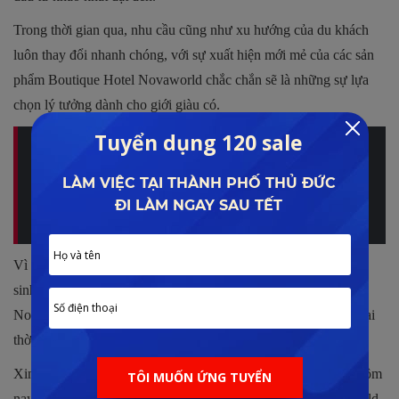
Trong thời gian qua, nhu cầu cũng như xu hướng của du khách
luôn thay đổi nhanh chóng, với sự xuất hiện mới mẻ của các sản
phẩm Boutique Hotel Novaworld chắc chắn sẽ là những sự lựa
chọn lý tưởng dành cho giới giàu có.
Quý khách muốn đầu tư Boutique Hotel tại Phan Thiết?
Quý khách quan tâm đến dòng sản phẩm này có thể tham
khảo tại đây:
BOUTIQUE HOTEL NOVAWORLD
PHAN THIẾT
.
Vì thế nếu quý khách hàng đang tìm kiếm cho mình một kênh
sinh lời hấp dẫn tại thị trường Phan Thiết, Boutique Hotel
Novaworld là sản phẩm mà Lê Đình Phong đánh giá khá cao tại
thời điểm hiện nay, do đó đừng nên bỏ qua phân khu này nhé!
Xin cảm ơn sự đồng hành của quý khách hàng trong bài viết hôm
nay của Lê Đình Phong về phân khu Boutique Hotel Novaworld