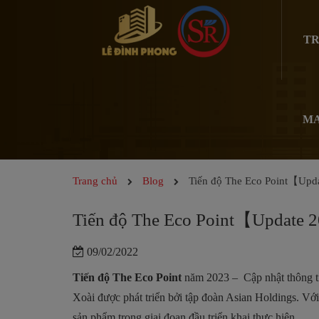
TR
MA
Trang chủ
Blog
Tiến độ The Eco Point【Up
Tiến độ The Eco Point【Update
09/02/2022
Tiến độ The Eco Point
năm 2023 – Cập nhật thông t
Xoài được phát triển bởi tập đoàn Asian Holdings. Với
sản phẩm trong giai đoạn đầu triển khai thực hiện.