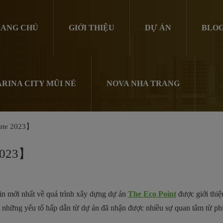
ANG CHỦ
GIỚI THIỆU
DỰ ÁN
BLO
RINA CITY MŨI NÉ
NOVA NHA TRANG
date 2023】
 2023】
in mới nhất về quá trình xây dựng dự án
The Eco Point
được giới thiệ
 những yếu tố hấp dẫn từ dự án đã nhận được nhiều sự quan tâm từ phía