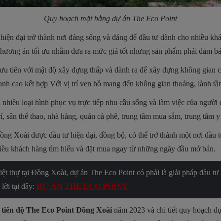
Quy hoạch mặt bằng dự án The Eco Point
iện đại trở thành nơi đáng sống và đáng để đầu tư dành cho nhiều kh
 phương án tối ưu nhằm đưa ra mức giá tốt nhưng sản phẩm phải đảm bảo
 ưu tiên với mật độ xây dựng thấp và dành ra để xây dựng không gian 
anh cao kết hợp Với vị trí ven hồ mang đến không gian thoáng, lành t
 nhiều loại hình phục vụ trực tiếp nhu cầu sống và làm việc của người 
í, sân thể thao, nhà hàng, quán cà phê, trung tâm mua sắm, trung tâm y
ồng Xoài được đầu tư hiện đại, đồng bộ, có thể trở thành một nơi đầu
ều khách hàng tìm hiểu và đặt mua ngay từ những ngày đầu mở bán.
ệt thự tại Đồng Xoài, dự án The Eco Point có phải là giải pháp đầu tư
lời tại đây:
DỰ ÁN THE ECO POINT
ề
tiến độ The Eco Point Đồng Xoài
năm 2023 và chi tiết quy hoạch d