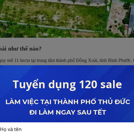
ài như thế nào?
 quy mô 11 hecta tại trung tâm thành phố Đồng Xoài, tỉnh Bình Phước.
ến 150m2 với hình thức xây dựng tự do đầy đủ thủ tục pháp lý và bàn g
 thông thoáng từ 13 đến 18m. Với quy hoạch chiều cao tối đa vừa phải
đáo là tiêu chí mà dự án The Eco Point đặt ra.