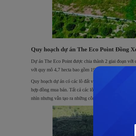
Quy hoạch dự án The Eco Point Đồng Xo
Dự án The Eco Point được chia thành 2 giai đoạn với
với quy mô 4,7 hecta bao gồm 196 lô đất nền.
Quy hoạch dự án có các lô đất với diện tích từ 108 đ
hợp đồng mua bán. Tất cả các lô đất đều có mặt đường
nhìn nhưng vẫn tạo ra những công trình kiến trúc độc 