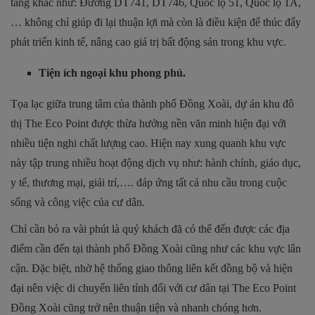
tầng khác như: Đường DT741, DT746, Quốc lộ 51, Quốc lộ 1A,
… không chỉ giúp đi lại thuận lợi mà còn là điều kiện để thúc đẩy
phát triển kinh tế, nâng cao giá trị bất động sản trong khu vực.
Tiện ích ngoại khu phong phú.
Tọa lạc giữa trung tâm của thành phố Đồng Xoài, dự án khu đô
thị The Eco Point được thừa hưởng nền văn minh hiện đại với
nhiều tiện nghi chất lượng cao. Hiện nay xung quanh khu vực
này tập trung nhiều hoạt động dịch vụ như: hành chính, giáo dục,
y tế, thương mại, giải trí,…. đáp ứng tất cả nhu cầu trong cuộc
sống và công việc của cư dân.
Chỉ cần bỏ ra vài phút là quý khách đã có thể đến được các địa
điểm cần đến tại thành phố Đồng Xoài cũng như các khu vực lân
cận. Đặc biệt, nhờ hệ thống giao thông liên kết đồng bộ và hiện
đại nên việc di chuyển liên tỉnh đối với cư dân tại The Eco Point
Đồng Xoài cũng trở nên thuận tiện và nhanh chóng hơn.