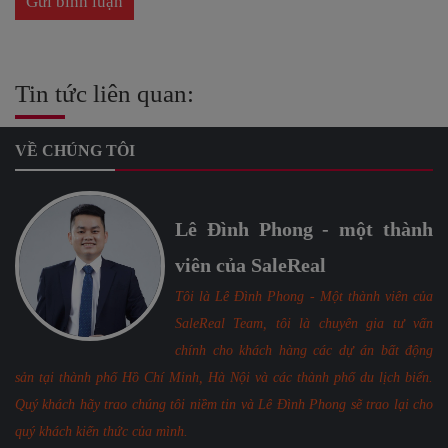
Tin tức liên quan:
VỀ CHÚNG TÔI
Lê Đình Phong - một thành
viên của SaleReal
Tôi là Lê Đình Phong - Một thành viên của
SaleReal Team, tôi là chuyên gia tư vấn
chính cho khách hàng các dự án bất động
sản tại thành phố Hồ Chí Minh, Hà Nội và các thành phố du lịch biển.
Quý khách hãy trao chúng tôi niềm tin và Lê Đình Phong sẽ trao lại cho
quý khách kiến thức của mình.