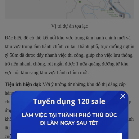
Vị trí dự án tọa lạc
Đặc biệt, để có thể kết nối khu vực trung tâm hành chính mới và
khu vực trung tâm hành chính cũ tại Thành phố, trục đường nghìn
tỷ 58m đã được đẩy nhanh việc thi công, giúp cho việc lưu thông
trở nên nhanh chóng, rút ngắn được 1 nửa quãng đường từ khu
vực nội khu sang khu vực hành chính mới.
Tiện ích hiện đại:
Với ý tưởng từ những khu đô thị đẳng cấp
hàng đầu trên thế giới, dự án sẽ được chủ đầu tư xây dựng với
chuỗi tiện ích, dịch vụ vô cùng hiện đại và cao cấp để có thể đáp
ứng được những yêu cầu thiết yếu của dân cư. Cùng với đó là
không gian xanh rộng lớn được thiết kế hài hòa với các công trình
tiện ích, chắc chắn sẽ giúp cho dân cư có được cho mình một
cuộc sống hoàn hảo.