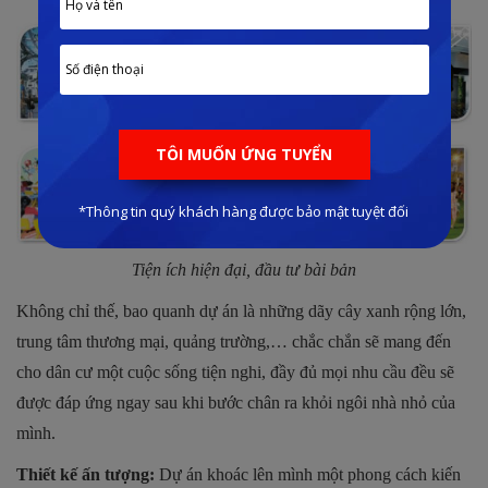
Tiện ích hiện đại, đầu tư bài bản
Không chỉ thế, bao quanh dự án là những dãy cây xanh rộng lớn,
trung tâm thương mại, quảng trường,… chắc chắn sẽ mang đến
cho dân cư một cuộc sống tiện nghi, đầy đủ mọi nhu cầu đều sẽ
được đáp ứng ngay sau khi bước chân ra khỏi ngôi nhà nhỏ của
mình.
Thiết kế ấn tượng:
Dự án khoác lên mình một phong cách kiến