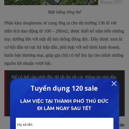
Mặt bằng tổng thể
Phân khu shophouse sẽ cung ứng ra cho thị trường 136 lô với
diện tích dao động từ 100 – 260m2, được thiết kế nằm trên những
trục đường lớn với mật độ lưu thông đông đúc. Đây được xem là
cơ hội đầu tư cực kỳ hấp dẫn, phù hợp với mô hình kinh doanh,
buôn bán thương mại, giúp gia chủ có thể thu lại cho mình những
nguồn lợi nhuận vượt bậc.
Để có thể cập nhật đầy đủ tất tần tật các thông tin nhà đầu
tư cần biết về dự án
TNR Star Center Cao Bằng
năm
2023. Chuyên gia Lê Đình Phong xin mời quý khách cùng
theo dõi phần cập nhật và phân tích chi tiết tại đây:
TNR
STAR CENTER CAO BẰNG
TNR Star Center Cao Bằng mang đến chuỗi tiện ích ấn