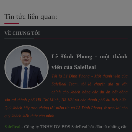
Tin tức liên quan:
VỀ CHÚNG TÔI
Lê Đình Phong - một thành
viên của SaleReal
Tôi là Lê Đình Phong - Một thành viên của
SaleReal Team, tôi là chuyên gia tư vấn
chính cho khách hàng các dự án bất động
sản tại thành phố Hồ Chí Minh, Hà Nội và các thành phố du lịch biển.
Quý khách hãy trao chúng tôi niềm tin và Lê Đình Phong sẽ trao lại cho
quý khách kiến thức của mình.
SaleReal
- Công ty TNHH DV BĐS SaleReal bắt đầu từ những câu