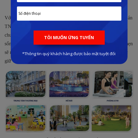
tượng
Với nguồn cảm hứng từ những đại đô thị đẳng cấp quốc tế, dự án
TNR Star Center Cao Bằng sẽ được chủ đầu tư xây dựng một
chuỗi tiện ích nội khu đẳng cấp, đáp ứng được những nhu cầu
sống phát sinh trong cuộc sống thường ngày của dân cư. Hứa hẹn
sẽ mang đến cho cư dân một cuộc sống chất lượng, giá trị được
giữ vững theo thời gian.