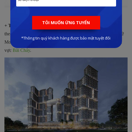
Chuỗi tiện ích tại dự án
Sun Marina Town
+ Thiết kế độc đáo, khác biệt:
Các sản phẩm sẽ được thiết kế
theo phong cách hiện đại, với những nét kiến trúc độc đáo từ xứ
Monaco, hứa hẹn sẽ mang đến những điểm nhấn mới lạ tại khu
vực
Bãi Cháy
.