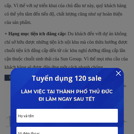
cấp. Vì thế với sự triển khai của chủ đầu tư này, quý khách hàng
có thể yên tâm đến tiến độ, chất lượng cũng như sự hoàn thiện
của sản phẩm.
+ Hạng mục tiện ích đẳng cấp:
Du khách đến với dự án không
chỉ sở hữu được những tiện ích nội khu mà còn thừa hưởng được
chuỗi tiện ích đẳng cấp đến từ các khu nghỉ dưỡng đẳng cấp lân
cận thuộc chuỗi sinh thái của Sun Group. Vì thế mọi nhu cầu của
khách hàng sẽ được đáp ứng một cách nhanh chóng.