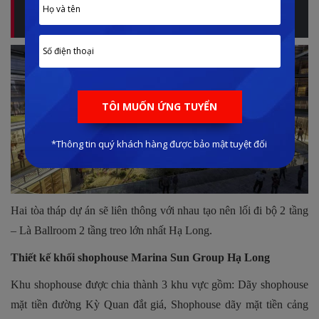
đề có nên đầu tư dự án này hay không, xem ngay:
CÓ
NÊN ĐẦU TƯ SUN MARINA TOWN HẠ LONG
Hai tòa tháp dự án sẽ liên thông với nhau tạo nên lối đi bộ 2 tầng
– Là Ballroom 2 tầng treo lớn nhất Hạ Long.
Thiết kế khối shophouse Marina Sun Group Hạ Long
Khu shophouse được chia thành 3 khu vực gồm: Dãy shophouse
mặt tiền đường Kỳ Quan đắt giá, Shophouse dãy mặt tiền cảng