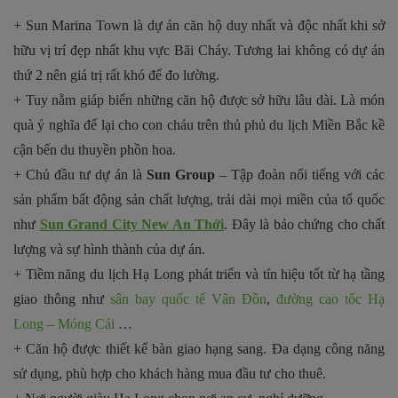
+ Sun Marina Town là dự án căn hộ duy nhất và độc nhất khi sở
hữu vị trí đẹp nhất khu vực Bãi Cháy. Tương lai không có dự án
thứ 2 nên giá trị rất khó để đo lường.
+ Tuy nằm giáp biển những căn hộ được sở hữu lâu dài. Là món
quà ý nghĩa để lại cho con cháu trên thủ phủ du lịch Miền Bắc kề
cận bến du thuyền phồn hoa.
+ Chủ đầu tư dự án là
Sun Group
– Tập đoàn nổi tiếng với các
sản phẩm bất động sản chất lượng, trải dài mọi miền của tổ quốc
như
Sun Grand City New An Thới
. Đây là bảo chứng cho chất
lượng và sự hình thành của dự án.
+ Tiềm năng du lịch Hạ Long phát triển và tín hiệu tốt từ hạ tầng
giao thông như
sân bay quốc tế Vân Đồn
,
đường cao tốc Hạ
Long – Móng Cái
…
+ Căn hộ được thiết kế bàn giao hạng sang. Đa dạng công năng
sử dụng, phù hợp cho khách hàng mua đầu tư cho thuê.