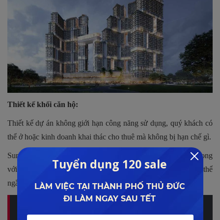
Thiết kế khối căn hộ:
Thiết kế dự án không giới hạn công năng sử dụng, quý khách có
thể ở hoặc kinh doanh khai thác cho thuê mà không bị hạn chế gì.
Sun Marina Town là căn hộ hạng sang đầu tiên bên vịnh Hạ Long
với kiến trúc phong cách Singapore. Từ căn hộ cư dân có thể
ngắm mọi hòn đảo lớn nhỏ trong vịnh Hạ Long.
Quý khách tham khảo đánh giá của Lê Đình Phong về vấn