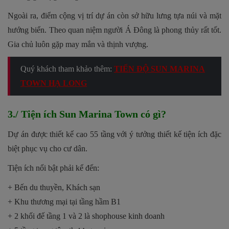
Ngoài ra, điểm cộng vị trí dự án còn sở hữu lưng tựa núi và mặt
hướng biển. Theo quan niệm người Á Đông là phong thủy rất tốt.
Gia chủ luôn gặp may mắn và thịnh vượng.
Quý khách tham khảo thêm:
TIẾN ĐỘ SUN MARINA
TOWN HẠ LONG
3./ Tiện ích Sun Marina Town có gì?
Dự án được thiết kế cao 55 tầng với ý tưởng thiết kế tiện ích đặc
biệt phục vụ cho cư dân.
Tiện ích nổi bật phải kể đến:
+ Bến du thuyền, Khách sạn
+ Khu thương mại tại tầng hầm B1
+ 2 khối đế tầng 1 và 2 là shophouse kinh doanh