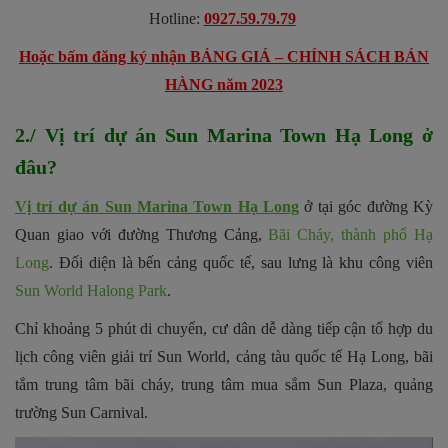
Hotline:
0927.59.79.79
Hoặc bấm đăng ký nhận BẢNG GIÁ – CHÍNH SÁCH BÁN
HÀNG năm 2023
2./ Vị trí dự án Sun Marina Town Hạ Long ở
đâu?
Vị trí dự án Sun Marina Town Hạ Long
ở tại góc đường Kỳ
Quan giao với đường Thương Cảng,
Bãi Cháy, thành phố Hạ
Long
. Đối diện là bến cảng quốc tế, sau lưng là khu công viên
Sun World Halong Park
.
Chỉ khoảng 5 phút di chuyển, cư dân dễ dàng tiếp cận tổ hợp du
lịch công viên giải trí Sun World, cảng tàu quốc tế Hạ Long, bãi
tắm trung tâm bãi cháy, trung tâm mua sắm Sun Plaza, quảng
trường Sun Carnival.