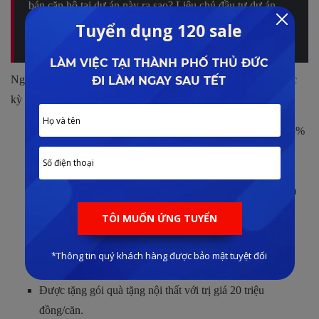
bán căn hộ tại dự án này ra sao? Liệu chủ đầu tư dự án
này có uy tín? Thông tin và đánh giá chi tiết bởi Lê Đình
Phong, xem nhanh:
IMPERIA SMART CITY
Ngoài ra, chủ đầu tư còn đem đến những chính sách ưu đãi cực
kỳ hấp dẫn dành cho khách hàng tại thời điểm hiện nay như:
Thanh toán nhanh 70% GTSP sẽ nhận được chiết khấu 5%
GTSP, thanh toán nhanh 95% GTSP sẽ nhận được chiết
khấu lên đến 10% GTSP.
Miễn phí 3 năm phí quản lý – vận hành, tính từ thời điểm
sản phẩm được bàn giao.
Tặng 3 chỉ vàng cùng với 35 triệu đồng cho khách hàng
may mắn.
Có cơ hội nhận được 1 TV 55 inch và xe SH.
Được tặng gói quà tặng nội thất với trị giá 20 triệu
đồng/căn.