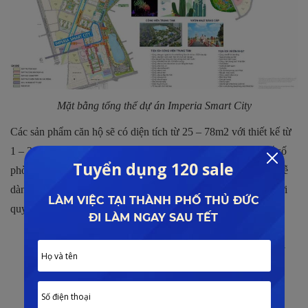
Mặt bằng tổng thể dự án
Imperia Smart City
Các sản phẩm căn hộ sẽ có diện tích từ 25 – 78m2 với thiết kế từ
1 – 3 phòng ngủ, chủ đầu tư sẽ dựa trên diện tích để phân bố số
phòng ngủ sao cho hợp lý nhất, vì thế quý khác
h hàng có thể dễ
dàng lựa chọn được cho mình những nơi sống phù hợp nhất với
quy mô và nhu cầu của gia đình mình.
Quý khách muốn mua căn hộ dự án
Imperia
Smart City
Hotline:
0927.59.79.79