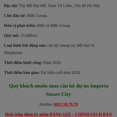
Địa chỉ:
Tây Mỗ Đại Mỗ, Nam Từ Liêm, Thủ đô Hà Nội.
Chủ đầu tư:
MIK Group.
Đơn vị phát triển:
HBI và MIK Group.
Quy mô:
33.408m2.
Loại hình bất động sản:
căn hộ chung cư, biệt thự và
Shophouse.
Thời điểm khởi công:
Năm 2020.
Thời điểm bàn giao:
Dự kiến cuối năm 2024.
Quý khách muốn mua căn hộ dự án
Imperia
Smart City
Hotline:
0927.59.79.79
Hoặc bấm đăng ký nhận BẢNG GIÁ – CHÍNH SÁCH BÁN