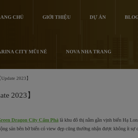
ANG CHỦ
GIỚI THIỆU
DỰ ÁN
BLO
RINA CITY MŨI NÉ
NOVA NHA TRANG
y【Update 2023】
date 2023】
reen Dragon City Cẩm Phả
là khu đô thị nằm gần vịnh biển Hạ Lon
 động sản bên bờ biển có view đẹp cũng thường nhận được không ít sự q