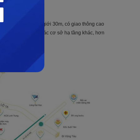
c nâng cấp lên lộ giới
30
m, có giao thông cao
yển dễ dàng đến các cơ sở hạ tầng khác, hơn