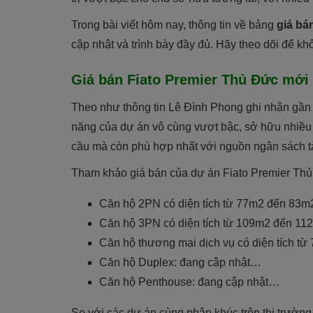
Trong bài viết hôm nay, thông tin về bảng
giá bá
cập nhật và trình bày đầy đủ. Hãy theo dõi để kh
Giá bán Fiato Premier Thủ Đức mới
Theo như thông tin Lê Đình Phong ghi nhận gần
năng của dự án vô cùng vượt bậc, sở hữu nhiều ưu
cầu mà còn phù hợp nhất với nguồn ngân sách tà
Tham khảo giá bán của dự án Fiato Premier Thủ Đứ
Căn hộ
2PN
có diện tích từ
77m2 đến 83m2 
Căn hộ
3PN
có diện tích từ
109m2 đến 112m
Căn hộ thương mại dịch vụ có diện tích t
Căn hộ Duplex: đang cập nhật…
Căn hộ Penthouse: đang cập nhật…
So với các dự án cùng phân khúc trên thị trường