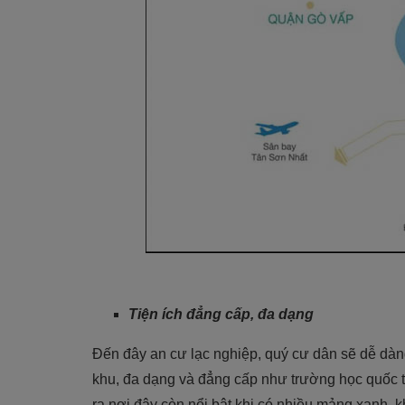
Tiện ích đẳng cấp, đa dạng
Đến đây an cư lạc nghiệp, quý cư dân sẽ dễ dàng
khu, đa dạng và đẳng cấp như trường học quốc t
ra nơi đây còn nổi bật khi có nhiều mảng xanh, k