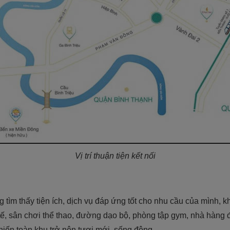
Vị trí thuận tiện kết nối
 tìm thấy tiện ích, dịch vụ đáp ứng tốt cho nhu cầu của mình,
ế, sân chơi thể thao, đường dạo bộ, phòng tập gym, nhà hàng đ
hiến toàn khu trở nên tươi mới, sống động.