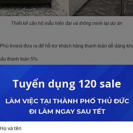
Thiết kế căn hộ mẫu hiện đại và thông minh tại dự án
hú Invest đưa ra để hỗ trợ khách hàng thanh toán dễ dàng khi 
hấu thanh toán 5%.
ất
0
%, giải ngân song song, ân hạn gốc trong thời hạn
18
tháng.
năm.
m tại dự án ở trên, Lê Đình Phong còn phân tích về vị trí, mặ
R THỦ ĐỨC
 mua được không?
 sở hữu mức giá ưu đãi, thì những yếu tố nổi bật sau cũng đán