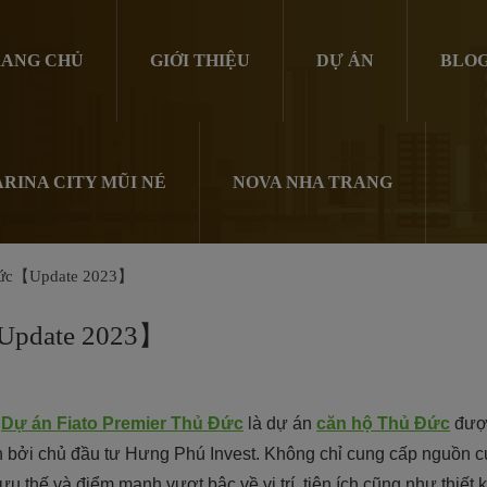
ANG CHỦ
GIỚI THIỆU
DỰ ÁN
BLO
RINA CITY MŨI NÉ
NOVA NHA TRANG
 Đức【Update 2023】
【Update 2023】
.
Dự án Fiato Premier Thủ Đức
là dự án
căn hộ Thủ Đức
được
 bởi chủ đầu tư Hưng Phú Invest. Không chỉ cung cấp nguồn 
 ưu thế và điểm mạnh vượt bậc về vị trí, tiện ích cũng như thiết