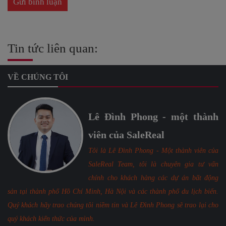
Tin tức liên quan:
VỀ CHÚNG TÔI
Lê Đình Phong - một thành
viên của SaleReal
Tôi là Lê Đình Phong - Một thành viên của
SaleReal Team, tôi là chuyên gia tư vấn
chính cho khách hàng các dự án bất động
sản tại thành phố Hồ Chí Minh, Hà Nội và các thành phố du lịch biển.
Quý khách hãy trao chúng tôi niềm tin và Lê Đình Phong sẽ trao lại cho
quý khách kiến thức của mình.