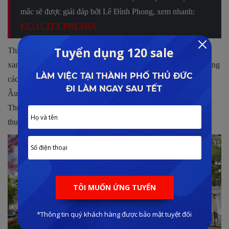
mắc sẽ được giải đáp bởi Lê Đình Phong, xem nhanh:
ECO CITY PREMIA
Thiết kế sang trọng: bên cạnh định hướng triển khai khu đô thị
xanh chuẩn quốc tế, dự án còn được phát triển dưới những phong
cách cực kỳ sang trọng, lấy cảm hứng từ quốc gia hoa lệ Châu
Âu như Pháp với thủ đô Paris, Anh với London, nước Italia và
Thụy Sỉ, hòa quyện và tọa thành thành phố Châu Âu phồn hoa
thu nhỏ giữa vùng đất Tây Nguyên trù phú của Việt Nam.