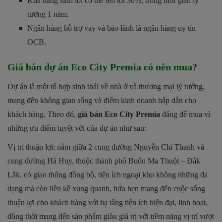
Khả năng sinh lời có thể lên tới 30%, trong thời gian lý
tưởng 1 năm.
Ngân hàng hỗ trợ vay và bảo lãnh là ngân hàng uy tín
OCB.
Giá bán dự án Eco City Premia có nên mua?
Dự án là một tổ hợp sinh thái về nhà ở và thương mại lý tưởng,
mang đến không gian sống và điểm kinh doanh hấp dẫn cho
khách hàng. Theo đó,
giá bán Eco City Premia
đáng để mua vì
những ưu điểm tuyệt vời của dự án như sau:
Vị trí thuận lợi: nằm giữa 2 cung đường Nguyễn Chí Thanh và
cung đường Hà Huy, thuộc thành phố Buôn Ma Thuột – Đắk
Lắk, có giao thông đồng bộ, tiện ích ngoại khu không những đa
dạng mà còn liền kề xung quanh, hứa hẹn mang đến cuộc sống
thuận lợi cho khách hàng với hạ tầng tiện ích hiện đại, linh hoạt,
đồng thời mang đến sản phẩm giàu giá trị với tiềm năng vị trí vượt