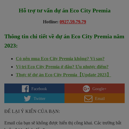
Hỗ trợ tư vấn dự án Eco City Premia
Hotline:
0927.59.79.79
Thông tin chi tiết về dự án Eco City Premia
năm
2023:
Có nên mua Eco City Premia không? Vì sao?
Vị trí Eco City Premia ở đâu? Ưu nhược điểm?
Thực tế dự án Eco City Premia【Update 2023】
Facebook
Google+
Twitter
Email
ĐỂ LẠI Ý KIẾN CỦA BẠN:
Email của bạn sẽ không được hiển thị công khai.
Các trường bắt